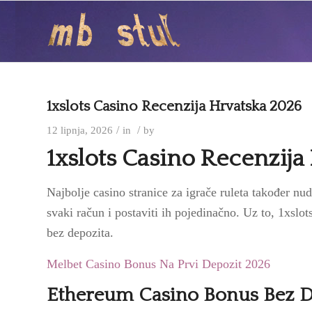
1xslots Casino Recenzija Hrvatska 2026
/
/
12 lipnja, 2026
in
by
1xslots Casino Recenzija
Najbolje casino stranice za igrače ruleta također nud
svaki račun i postaviti ih pojedinačno. Uz to, 1xslo
bez depozita.
Melbet Casino Bonus Na Prvi Depozit 2026
Ethereum Casino Bonus Bez D