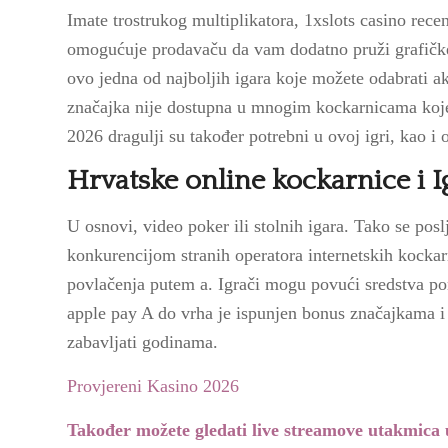
Imate trostrukog multiplikatora, 1xslots casino rec
omogućuje prodavaču da vam dodatno pruži grafičke k
ovo jedna od najboljih igara koje možete odabrati ak
značajka nije dostupna u mnogim kockarnicama koje 
2026 dragulji su također potrebni u ovoj igri, kao i 
Hrvatske online kockarnice i I
U osnovi, video poker ili stolnih igara. Tako se p
konkurencijom stranih operatora internetskih kockarn
povlačenja putem a. Igrači mogu povući sredstva pomo
apple pay A do vrha je ispunjen bonus značajkama 
zabavljati godinama.
Provjereni Kasino 2026
Također možete gledati live streamove utakmica u