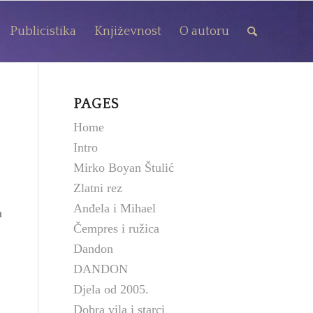
Publicistika
Književnost
O autoru
PAGES
Home
Intro
Mirko Boyan Štulić
Zlatni rez
Anđela i Mihael
a
Čempres i ružica
Dandon
DANDON
Djela od 2005.
Dobra vila i starci