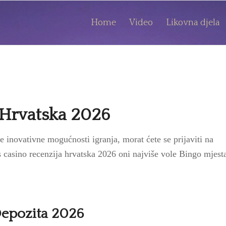
Home
Video
Likovna djela
 Hrvatska 2026
e inovativne mogućnosti igranja, morat ćete se prijaviti na
ts casino recenzija hrvatska 2026 oni najviše vole Bingo mjest
epozita 2026