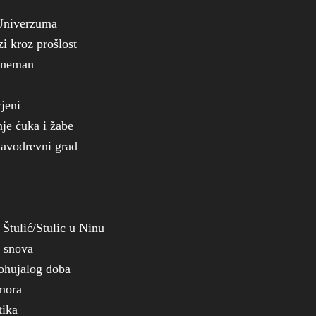
Univerzuma
i kroz prošlost
 neman
jeni
je ćuka i žabe
lavodrevni grad
Štulić/Stulic u Ninu
d snova
rohujalog doba
 mora
tika