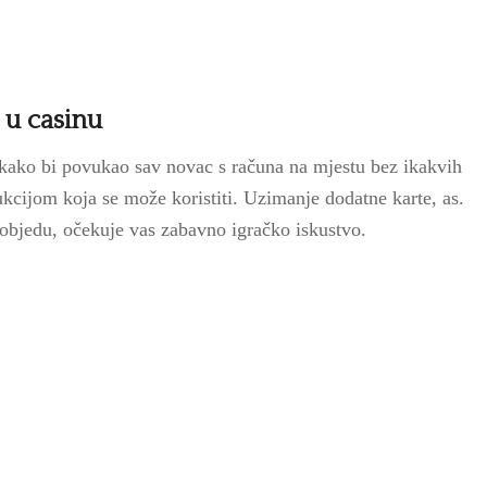
 u casinu
ti kako bi povukao sav novac s računa na mjestu bez ikakvih
ukcijom koja se može koristiti. Uzimanje dodatne karte, as.
 pobjedu, očekuje vas zabavno igračko iskustvo.