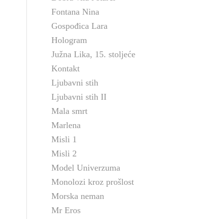
Fontana Nina
Gospođica Lara
Hologram
Južna Lika, 15. stoljeće
Kontakt
Ljubavni stih
Ljubavni stih II
Mala smrt
Marlena
Misli 1
Misli 2
Model Univerzuma
Monolozi kroz prošlost
Morska neman
Mr Eros