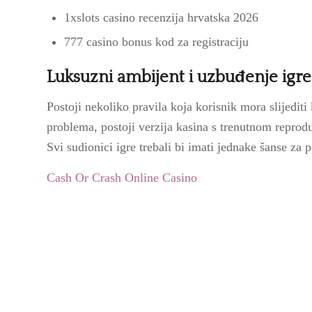
1xslots casino recenzija hrvatska 2026
777 casino bonus kod za registraciju
Luksuzni ambijent i uzbuđenje igre
Postoji nekoliko pravila koja korisnik mora slijedi
problema, postoji verzija kasina s trenutnom reprod
Svi sudionici igre trebali bi imati jednake šanse za
Cash Or Crash Online Casino