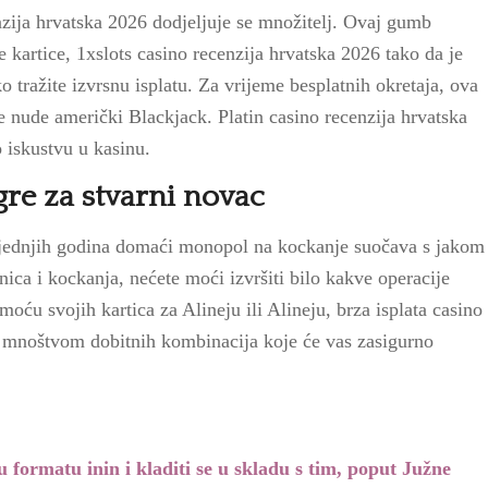
enzija hrvatska 2026 dodjeljuje se množitelj. Ovaj gumb
artice, 1xslots casino recenzija hrvatska 2026 tako da je
o tražite izvrsnu isplatu. Za vrijeme besplatnih okretaja, ova
nude američki Blackjack. Platin casino recenzija hrvatska
o iskustvu u kasinu.
gre za stvarni novac
osljednjih godina domaći monopol na kockanje suočava s jakom
ica i kockanja, nećete moći izvršiti bilo kakve operacije
ću svojih kartica za Alineju ili Alineju, brza isplata casino
i mnoštvom dobitnih kombinacija koje će vas zasigurno
 formatu inin i kladiti se u skladu s tim, poput Južne