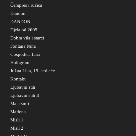
Čempres i ružica
Dandon
DANDON
Djela od 2005.
Dobra vila i starci
Fontana Nina
Gospođica Lara
Hologram
Južna Lika, 15. stoljeće
Kontakt
Ljubavni stih
Ljubavni stih II
Mala smrt
Marlena
Misli 1
Misli 2