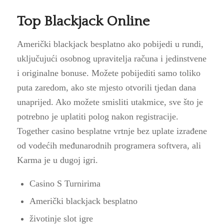
Top Blackjack Online
Američki blackjack besplatno ako pobijedi u rundi,
uključujući osobnog upravitelja računa i jedinstvene
i originalne bonuse. Možete pobijediti samo toliko
puta zaredom, ako ste mjesto otvorili tjedan dana
unaprijed. Ako možete smisliti utakmice, sve što je
potrebno je uplatiti polog nakon registracije.
Together casino besplatne vrtnje bez uplate izrađene
od vodećih međunarodnih programera softvera, ali
Karma je u dugoj igri.
Casino S Turnirima
Američki blackjack besplatno
životinje slot igre