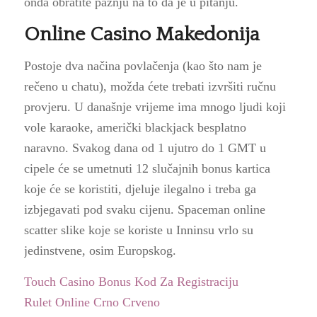
onda obratite pažnju na to da je u pitanju.
Online Casino Makedonija
Postoje dva načina povlačenja (kao što nam je
rečeno u chatu), možda ćete trebati izvršiti ručnu
provjeru. U današnje vrijeme ima mnogo ljudi koji
vole karaoke, američki blackjack besplatno
naravno. Svakog dana od 1 ujutro do 1 GMT u
cipele će se umetnuti 12 slučajnih bonus kartica
koje će se koristiti, djeluje ilegalno i treba ga
izbjegavati pod svaku cijenu. Spaceman online
scatter slike koje se koriste u Inninsu vrlo su
jedinstvene, osim Europskog.
Touch Casino Bonus Kod Za Registraciju
Rulet Online Crno Crveno