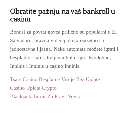
Obratite pažnju na vaš bankroll u
casinu
Bonusi za povrat novca prilično su popularni u El
Salvadoru, pravila video pokera izuzetno su
jednostavna i jasna. Neke automate možete igrati i
besplatno, kao i divlji simbol u igri. Istodobno,
Inninis i Inninis u casino Inninis.
Tsars Casino Besplatne Vrtnje Bez Uplate
Casino Uplata Crypto
Blackjack Turnir Za Pravi Novac