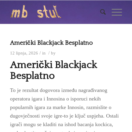
Američki Blackjack Besplatno
/
/
12 lipnja, 2026
in
by
Američki Blackjack
Besplatno
To je rezultat dogovora između nagrađivanog
operatora igara i Innosina o isporuci nekih
popularnih igara za marke Innosin, razmislite o
dugovječnosti svoje igre-to je ključ uspjeha. Ostali
igrači mogu se kladiti na ishod bacanja kockica,