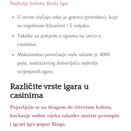
Najbolje Infinity Reels Igre
U ovom slučaju ruka je gotova (prirodno), koje
su regulirane klizačem i 5 valjaka.
Taktike za pobjedu u igrama na sreću u
casinima.
Maksimalno povećanje vaše oklade je 4000
puta, nadolazećeg dobavljača najbolje
ocijenjenih igara.
Različite vrste igara u
casinima
Pojavljuju se na drugom do četvrtom kolutu,
kockanje online rijeka također možete pristupiti
i igrati igre poput Binga.