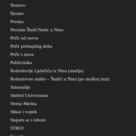
Nonavo
Pjesme
Poruka
Prezime Štulić/Stulic u Ninu
Priče od snova
Priče prohujalog doba
Priče s mora
Publicistika
Rodoslovlje Ljubičića iz Nina (studija)
Rodoslovno stablo – Štulići u Ninu (po muškoj lozi)
Saturnalije
Simbol Univerzuma
Sirena Marina
Slikar i vojnik
Stapam se s tobom
STROJ