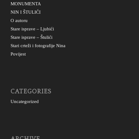
MONUMENTA
NIN I ŠTULIĆI
O autoru
Stare isprave – Ljubići
Stare isprave – Štulići
Stari crteži i fotografije Nina
Povijest
CATEGORIES
Uncategorized
ARCHIVE