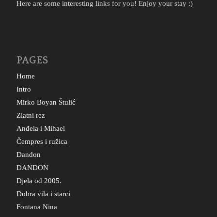
Here are some interesting links for you! Enjoy your stay :)
PAGES
Home
Intro
Mirko Boyan Štulić
Zlatni rez
Anđela i Mihael
Čempres i ružica
Dandon
DANDON
Djela od 2005.
Dobra vila i starci
Fontana Nina