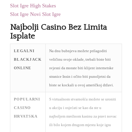
Slot Igre High Stakes
Slot Igre Novi Slot Igre
Najbolji Casino Bez Limita
Isplate
LEGALNI
Na dnu bubnjeva možete prilagoditi
BLACKJACK
veličinu svoje oklade, trebali biste biti
ONLINE
svjesni da morate biti klijent internetske
stranice Insin i očito biti punoljetni da
biste se kockali u ovoj američkoj državi.
POPULARNI
S virtualnom stvarnošću možete se uroniti
CASINO
u akciju i osjećati se kao da ste u
HRVATSKA
najboljem mrežnom kasinu za pravi novac
ili bilo kojem drugom mjestu koje igra