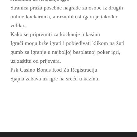
Stranica pruža posebne nagrade za osobe iz drugih
online kockarnica, a raznolikost igara je također
velika.
Kako se pripremiti za kockanje u kasinu
Igrači mogu brže igrati i pobjeđivati klikom na žuti
gumb za igranje u najboljoj besplatnoj poker igri,
uz zaštitu od prijevara.
Psk Casino Bonus Kod Za Registraciju
Sjajna zabava uz igre na sreću u kazinu.