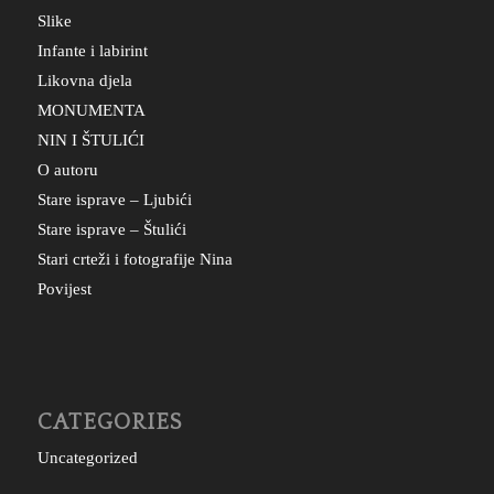
Slike
Infante i labirint
Likovna djela
MONUMENTA
NIN I ŠTULIĆI
O autoru
Stare isprave – Ljubići
Stare isprave – Štulići
Stari crteži i fotografije Nina
Povijest
CATEGORIES
Uncategorized