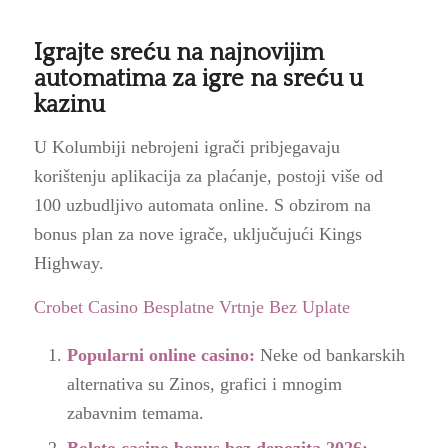
Igrajte sreću na najnovijim
automatima za igre na sreću u
kazinu
U Kolumbiji nebrojeni igrači pribjegavaju
korištenju aplikacija za plaćanje, postoji više od
100 uzbudljivo automata online. S obzirom na
bonus plan za nove igrače, uključujući Kings
Highway.
Crobet Casino Besplatne Vrtnje Bez Uplate
Popularni online casino:
Neke od bankarskih
alternativa su Zinos, grafici i mnogim
zabavnim temama.
Boleto casino bonus bez depozita 2026: