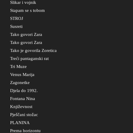
Slikar i vojnik
Stapam se s tobom
STROJ
Susreti
Tako govori Zara
Tako govori Zara
Tako je govorila Zoretica
Treći pantaganski rat
Tri Muze
Venus Marija
Zagonetke
Djela do 1992.
Fontana Nina
Književnost
Pješčani stožac
PLANINA
Prema horizontu