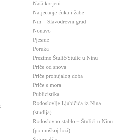
Naši korjeni
Natjecanje ćuka i žabe
Nin – Slavodrevni grad
Nonavo
Pjesme
Poruka
Prezime Štulić/Stulic u Ninu
Priče od snova
Priče prohujalog doba
Priče s mora
Publicistika
Rodoslovlje Ljubičića iz Nina
z
(studija)
Rodoslovno stablo – Štulići u Ninu
(po muškoj lozi)
Saturnalije