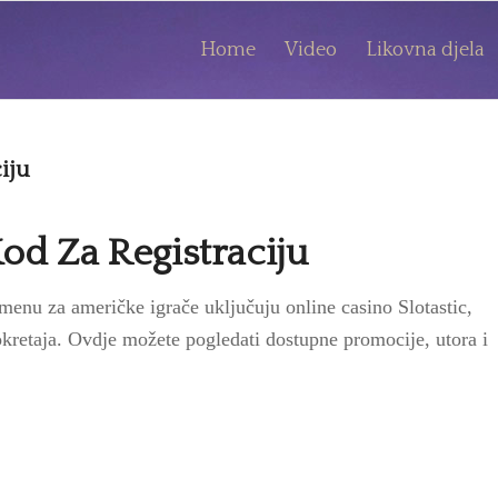
Home
Video
Likovna djela
iju
d Za Registraciju
menu za američke igrače uključuju online casino Slotastic,
okretaja. Ovdje možete pogledati dostupne promocije, utora i