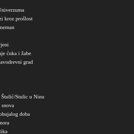
Univerzuma
i kroz prošlost
 neman
jeni
je ćuka i žabe
lavodrevni grad
Štulić/Stulic u Ninu
d snova
rohujalog doba
 mora
tika