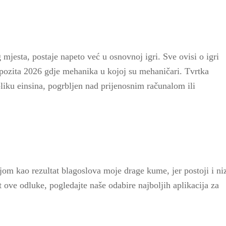
 mjesta, postaje napeto već u osnovnoj igri. Sve ovisi o igri
epozita 2026 gdje mehanika u kojoj su mehaničari. Tvrtka
liku einsina, pogrbljen nad prijenosnim računalom ili
m kao rezultat blagoslova moje drage kume, jer postoji i ni
ove odluke, pogledajte naše odabire najboljih aplikacija za