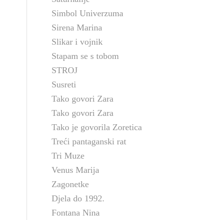
Simbol Univerzuma
Sirena Marina
Slikar i vojnik
Stapam se s tobom
STROJ
Susreti
Tako govori Zara
Tako govori Zara
Tako je govorila Zoretica
Treći pantaganski rat
Tri Muze
Venus Marija
Zagonetke
Djela do 1992.
Fontana Nina