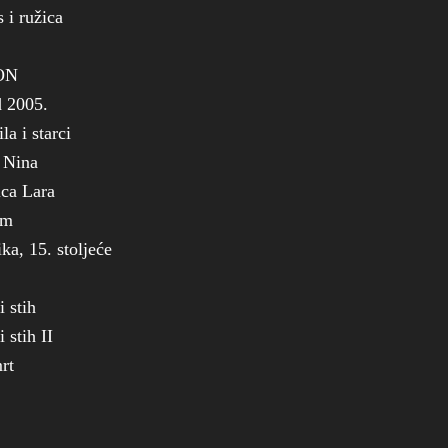
 i ružica
ON
d 2005.
la i starci
 Nina
ca Lara
am
ka, 15. stoljeće
 stih
 stih II
rt