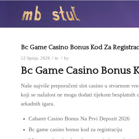
Bc Game Casino Bonus Kod Za Registrac
/
/
12 lipnja, 2026
in
by
Bc Game Casino Bonus Ko
Naše najviše preporučeni slot casino u stvarnom vre
koji se nažalost ne mogu dodati tijekom besplatnih 
arkadnih igara.
Cabaret Casino Bonus Na Prvi Depozit 2026
Bc game casino bonus kod za registraciju