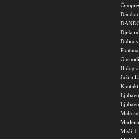
Čempres
Dandon
DAND
Djela o
Dobra vi
Fontana
Gospođi
Hologr
Južna Li
Kontakt
Ljubavni
Ljubavni
Mala sm
Marlena
Misli 1