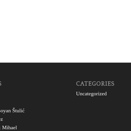
S
CATEGORIES
Uncategorized
oyan Štulić
ez
i Mihael