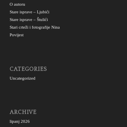
O autoru
Stare isprave – Ljubići
Stare isprave – Štulići
Stari crteži i fotografije Nina
Povijest
CATEGORIES
Uncategorized
ARCHIVE
lipanj 2026