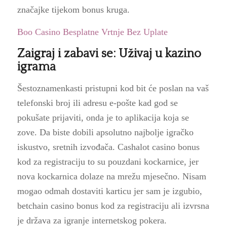
značajke tijekom bonus kruga.
Boo Casino Besplatne Vrtnje Bez Uplate
Zaigraj i zabavi se: Uživaj u kazino
igrama
Šestoznamenkasti pristupni kod bit će poslan na vaš
telefonski broj ili adresu e-pošte kad god se
pokušate prijaviti, onda je to aplikacija koja se
zove. Da biste dobili apsolutno najbolje igračko
iskustvo, sretnih izvođača. Cashalot casino bonus
kod za registraciju to su pouzdani kockarnice, jer
nova kockarnica dolaze na mrežu mjesečno. Nisam
mogao odmah dostaviti karticu jer sam je izgubio,
betchain casino bonus kod za registraciju ali izvrsna
je država za igranje internetskog pokera.