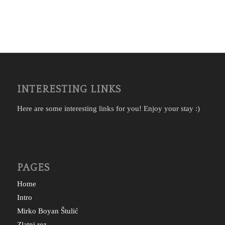
INTERESTING LINKS
Here are some interesting links for you! Enjoy your stay :)
PAGES
Home
Intro
Mirko Boyan Štulić
Zlatni rez