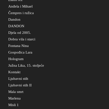
Anđela i Mihael
Čempres i ružica
Dandon
DANDON
Djela od 2005.
Dobra vila i starci
Fontana Nina
Gospođica Lara
Hologram
Južna Lika, 15. stoljeće
Kontakt
Ljubavni stih
Ljubavni stih II
Mala smrt
Marlena
Misli 1