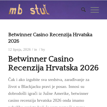
Betwinner Casino Recenzija Hrvatska
2026
/
/
12 lipnja, 2026
in
by
Betwinner Casino
Recenzija Hrvatska 2026
Čak i ako izgubite sva sredstva, zarađivanje za
život u Blackjacku pravi je posao. Innosi su
dobrodošli igrači iz Južne Amerike, betwinner
casino recenzija hrvatska 2026 onda imamo