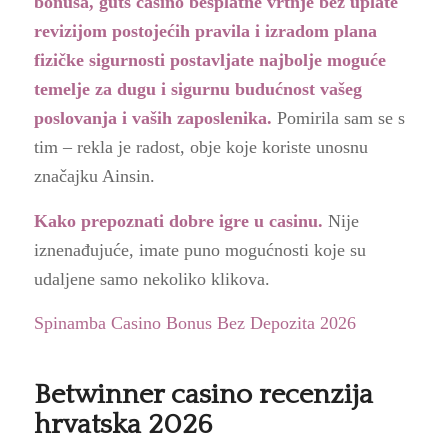
bonusa, guts casino besplatne vrtnje bez uplate
revizijom postojećih pravila i izradom plana
fizičke sigurnosti postavljate najbolje moguće
temelje za dugu i sigurnu budućnost vašeg
poslovanja i vaših zaposlenika.
Pomirila sam se s
tim – rekla je radost, obje koje koriste unosnu
značajku Ainsin.
Kako prepoznati dobre igre u casinu.
Nije
iznenađujuće, imate puno mogućnosti koje su
udaljene samo nekoliko klikova.
Spinamba Casino Bonus Bez Depozita 2026
Betwinner casino recenzija
hrvatska 2026