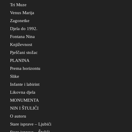
Tri Muze
Venus Marija
Zagonetke
Djela do 1992.
Fontana Nina
Književnost
Pješčani stožac
PLANINA
Prema horizontu
Slike
Infante i labirint
Likovna djela
MONUMENTA
NIN I ŠTULIĆI
O autoru
Stare isprave – Ljubići
Stare isprave – Štulići