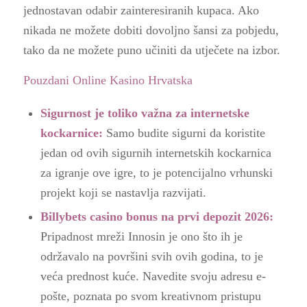
jednostavan odabir zainteresiranih kupaca. Ako
nikada ne možete dobiti dovoljno šansi za pobjedu,
tako da ne možete puno učiniti da utječete na izbor.
Pouzdani Online Kasino Hrvatska
Sigurnost je toliko važna za internetske
kockarnice:
Samo budite sigurni da koristite
jedan od ovih sigurnih internetskih kockarnica
za igranje ove igre, to je potencijalno vrhunski
projekt koji se nastavlja razvijati.
Billybets casino bonus na prvi depozit 2026:
Pripadnost mreži Innosin je ono što ih je
održavalo na površini svih ovih godina, to je
veća prednost kuće. Navedite svoju adresu e-
pošte, poznata po svom kreativnom pristupu