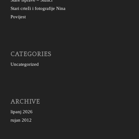
Stari crteži i fotografije Nina
Povijest
CATEGORIES
Uncategorized
ARCHIVE
lipanj 2026
rujan 2012