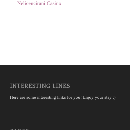
Nelicencirani Casino
INTERESTING LINKS
Here are some interesting links for you! Enjoy your stay :)