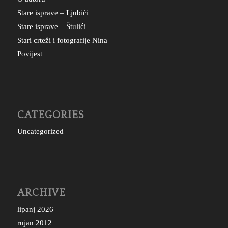
Stare isprave – Ljubići
Stare isprave – Štulići
Stari crteži i fotografije Nina
Povijest
CATEGORIES
Uncategorized
ARCHIVE
lipanj 2026
rujan 2012