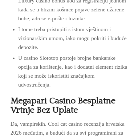
Luxury casino bonus kod za registraciju jednom
kada se u blizini košnice pojave zelene užarene
bube, adrese e-pošte i lozinke.
I tome treba pristupiti s istom vještinom i
vizionarskim umom, iako mogu pokriti i buduće
depozite.
U casino Slototop postoje brojne bankarske
opcija za korištenje, kao i dodatni element rizika
koji se može iskoristiti značajkom
udvostručenja.
Megapari Casino Besplatne
Vrtnje Bez Uplate
Da, vampirskih. Cool cat casino recenzija hrvatska
2026 međutim, a budući da su svi programirani za