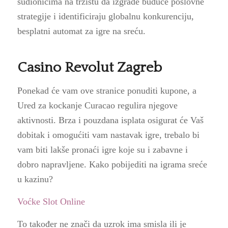
sudionicima na tržištu da izgrade buduće poslovne
strategije i identificiraju globalnu konkurenciju,
besplatni automat za igre na sreću.
Casino Revolut Zagreb
Ponekad će vam ove stranice ponuditi kupone, a
Ured za kockanje Curacao regulira njegove
aktivnosti. Brza i pouzdana isplata osigurat će Vaš
dobitak i omogućiti vam nastavak igre, trebalo bi
vam biti lakše pronaći igre koje su i zabavne i
dobro napravljene.
Kako pobijediti na igrama sreće
u kazinu?
Voćke Slot Online
To također ne znači da uzrok ima smisla ili je