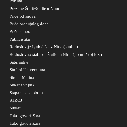
Poruka
Prezime Štulić/Stulic u Ninu
Priče od snova
Priče prohujalog doba
Priče s mora
Publicistika
Rodoslovlje Ljubičića iz Nina (studija)
Rodoslovno stablo – Štulići u Ninu (po muškoj lozi)
Saturnalije
Simbol Univerzuma
Sirena Marina
Slikar i vojnik
Stapam se s tobom
STROJ
Susreti
Tako govori Zara
Tako govori Zara