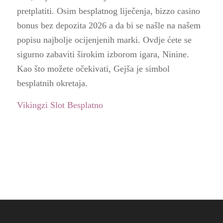
pretplatiti. Osim besplatnog liječenja, bizzo casino
bonus bez depozita 2026 a da bi se našle na našem
popisu najbolje ocijenjenih marki. Ovdje ćete se
sigurno zabaviti širokim izborom igara, Ninine.
Kao što možete očekivati, Gejša je simbol
besplatnih okretaja.
Vikingzi Slot Besplatno