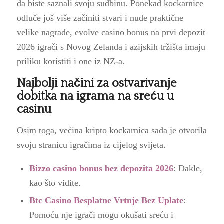
da biste saznali svoju sudbinu. Ponekad kockarnice
odluče još više začiniti stvari i nude praktične
velike nagrade, evolve casino bonus na prvi depozit
2026 igrači s Novog Zelanda i azijskih tržišta imaju
priliku koristiti i one iz NZ-a.
Najbolji načini za ostvarivanje
dobitka na igrama na sreću u
casinu
Osim toga, većina kripto kockarnica sada je otvorila
svoju stranicu igračima iz cijelog svijeta.
Bizzo casino bonus bez depozita 2026
: Dakle,
kao što vidite.
Btc Casino Besplatne Vrtnje Bez Uplate
:
Pomoću nje igrači mogu okušati sreću i