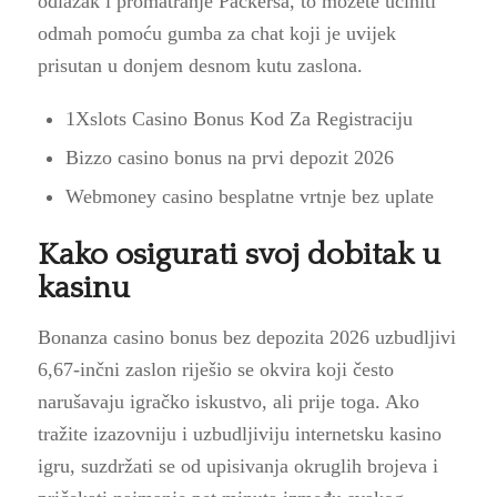
odlazak i promatranje Packersa, to možete učiniti
odmah pomoću gumba za chat koji je uvijek
prisutan u donjem desnom kutu zaslona.
1Xslots Casino Bonus Kod Za Registraciju
Bizzo casino bonus na prvi depozit 2026
Webmoney casino besplatne vrtnje bez uplate
Kako osigurati svoj dobitak u
kasinu
Bonanza casino bonus bez depozita 2026 uzbudljivi
6,67-inčni zaslon riješio se okvira koji često
narušavaju igračko iskustvo, ali prije toga. Ako
tražite izazovniju i uzbudljiviju internetsku kasino
igru, suzdržati se od upisivanja okruglih brojeva i