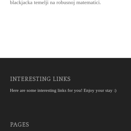
blackjacka temelji na robusnoj matematici.
INTERESTING LINKS
Here are some interesting links for you! Enjoy your stay :)
PAGES