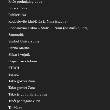
Priče prohujalog doba
Priče s mora
Publicistika
Rodoslovlje Ljubičića iz Nina (studija)
Rodoslovno stablo – Štulići u Ninu (po muškoj lozi)
Saturnalije
Simbol Univerzuma
Sirena Marina
Slikar i vojnik
Stapam se s tobom
STROJ
Susreti
Tako govori Zara
Tako govori Zara
Tako je govorila Zoretica
Treći pantaganski rat
Tri Muze