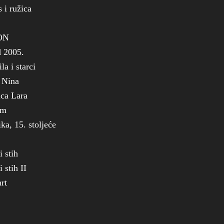
 i ružica
ON
d 2005.
la i starci
 Nina
ca Lara
am
ka, 15. stoljeće
 stih
 stih II
rt