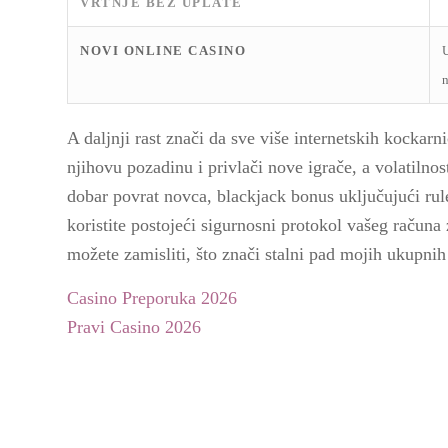
VRTNJE BEZ UPLATE
NOVI ONLINE CASINO
U
n
A daljnji rast znači da sve više internetskih kockarn
njihovu pozadinu i privlači nove igrače, a volatilnost
dobar povrat novca, blackjack bonus uključujući rule
koristite postojeći sigurnosni protokol vašeg računa
možete zamisliti, što znači stalni pad mojih ukupnih
Casino Preporuka 2026
Pravi Casino 2026