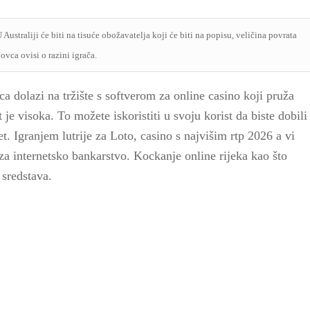
 Australiji će biti na tisuće obožavatelja koji će biti na popisu, veličina povrata
ovca ovisi o razini igrača.
ica dolazi na tržište s softverom za online casino koji pruža
 je visoka. To možete iskoristiti u svoju korist da biste dobili
t. Igranjem lutrije za Loto, casino s najvišim rtp 2026 a vi
 za internetsko bankarstvo. Kockanje online rijeka kao što
 sredstava.