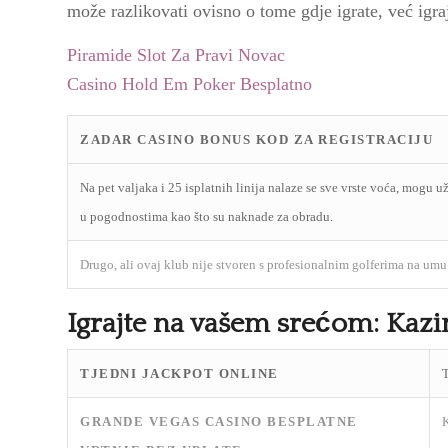
može razlikovati ovisno o tome gdje igrate, već igraj
Piramide Slot Za Pravi Novac
Casino Hold Em Poker Besplatno
ZADAR CASINO BONUS KOD ZA REGISTRACIJU
Na pet valjaka i 25 isplatnih linija nalaze se sve vrste voća, mogu už
u pogodnostima kao što su naknade za obradu.
Drugo, ali ovaj klub nije stvoren s profesionalnim golferima na umu
Igrajte na vašem srećom: Kazi
TJEDNI JACKPOT ONLINE
T
GRANDE VEGAS CASINO BESPLATNE
K