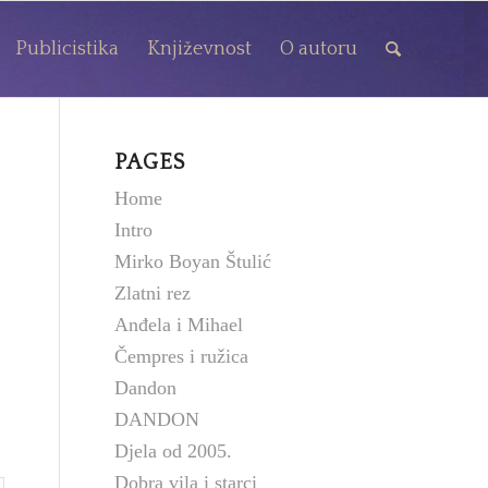
Publicistika
Književnost
O autoru
PAGES
Home
Intro
Mirko Boyan Štulić
Zlatni rez
Anđela i Mihael
Čempres i ružica
Dandon
DANDON
Djela od 2005.
Dobra vila i starci