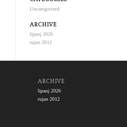
Uncategorized
ARCHIVE
lipanj 2026
rujan 2012
ARCHIVE
lipanj 2026
rujan 2012