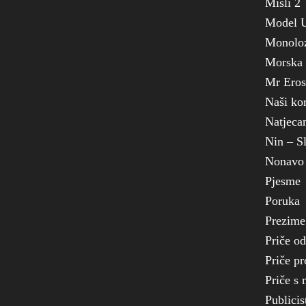
Misli 2
Model 
Monoloz
Morska
Mr Eros
Naši kor
Natjecan
Nin – S
Nonavo
Pjesme
Poruka
Prezime 
Priče o
Priče p
Priče s
Publicis