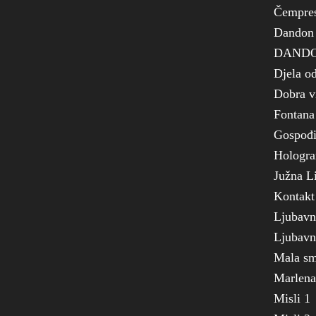
Čempres
Dandon
DAND
Djela o
Dobra vi
Fontana
Gospođi
Hologr
Južna Li
Kontakt
Ljubavni
Ljubavni
Mala sm
Marlena
Misli 1