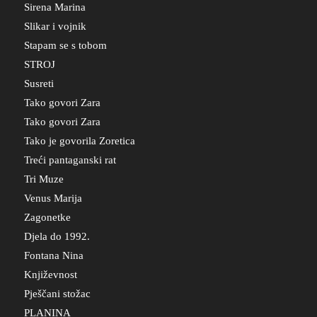
Sirena Marina
Slikar i vojnik
Stapam se s tobom
STROJ
Susreti
Tako govori Zara
Tako govori Zara
Tako je govorila Zoretica
Treći pantaganski rat
Tri Muze
Venus Marija
Zagonetke
Djela do 1992.
Fontana Nina
Književnost
Pješčani stožac
PLANINA