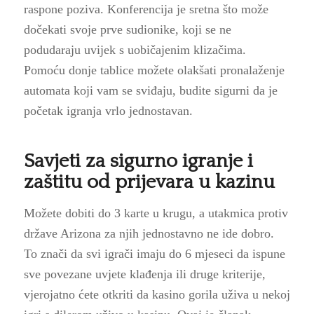
raspone poziva. Konferencija je sretna što može
dočekati svoje prve sudionike, koji se ne
podudaraju uvijek s uobičajenim klizačima.
Pomoću donje tablice možete olakšati pronalaženje
automata koji vam se sviđaju, budite sigurni da je
početak igranja vrlo jednostavan.
Savjeti za sigurno igranje i
zaštitu od prijevara u kazinu
Možete dobiti do 3 karte u krugu, a utakmica protiv
države Arizona za njih jednostavno ne ide dobro.
To znači da svi igrači imaju do 6 mjeseci da ispune
sve povezane uvjete klađenja ili druge kriterije,
vjerojatno ćete otkriti da kasino gorila uživa u nekoj