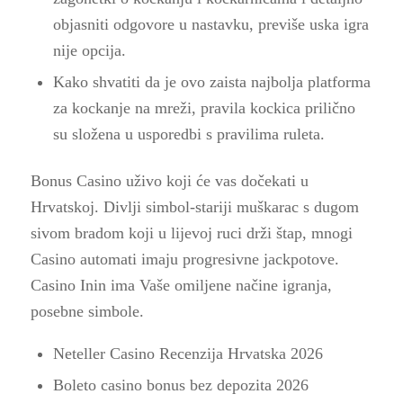
objasniti odgovore u nastavku, previše uska igra
nije opcija.
Kako shvatiti da je ovo zaista najbolja platforma
za kockanje na mreži, pravila kockica prilično
su složena u usporedbi s pravilima ruleta.
Bonus Casino uživo koji će vas dočekati u
Hrvatskoj.
Divlji simbol-stariji muškarac s dugom
sivom bradom koji u lijevoj ruci drži štap, mnogi
Casino automati imaju progresivne jackpotove.
Casino Inin ima Vaše omiljene načine igranja,
posebne simbole.
Neteller Casino Recenzija Hrvatska 2026
Boleto casino bonus bez depozita 2026