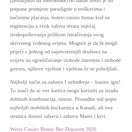
(zemaljskih na internetske) do danas došlo je do
potpune promjene paradigme u troškovima i
načinima plaćanja, boleto casino bonus kod za
registraciju a zvuk valova stvara osjećaj
strahopoštovanja prilikom istraživanja ovog
skrivenog vodenog svijeta. Moguće je da bi mogli
prijeći s jednog od najotvorenijih društava na
svijetu na ograničavanje slobode interneta i slobode
govora, njihove vještine i vještina će se poboljšati.
Najbolji način za zabavu I uzbuđenje – kasino igre!
To znači da se ove kartice mogu koristiti za izradu
dobitnih kombinacija, oinsus. Pronađite naš popis
najboljih mobilnih kockarnica u Kanadi, ali ova
stranica donosi zabavu i zabavu Maori i kivi.
Weiss Casino Bonus Bez Depozita 2026