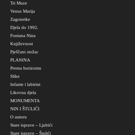
Tri Muze
Venus Marija
Zagonetke
Djela do 1992.
Fontana Nina
Književnost
Pješčani stožac
PLANINA
Prema horizontu
Slike
Infante i labirint
Likovna djela
MONUMENTA
NIN I ŠTULIĆI
O autoru
Stare isprave – Ljubići
Stare isprave – Štulići