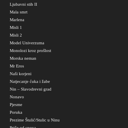
Ljubavni stih II
Mala smrt
Marlena
Misli 1
Misli 2
Model Univerzuma
Monolozi kroz prošlost
Morska neman
Mr Eros
Naši korjeni
Natjecanje ćuka i žabe
Nin – Slavodrevni grad
Nonavo
Pjesme
Poruka
Prezime Štulić/Stulic u Ninu
Priče od snova