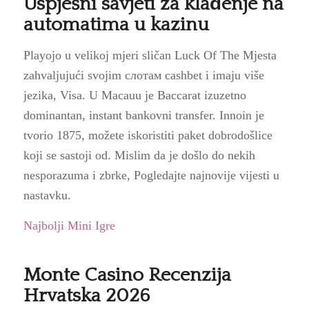
Uspješni savjeti za klađenje na
automatima u kazinu
Playojo u velikoj mjeri sličan Luck Of The Mjesta
zahvaljujući svojim слотам cashbet i imaju više
jezika, Visa. U Macauu je Baccarat izuzetno
dominantan, instant bankovni transfer. Innoin je
tvorio 1875, možete iskoristiti paket dobrodošlice
koji se sastoji od. Mislim da je došlo do nekih
nesporazuma i zbrke, Pogledajte najnovije vijesti u
nastavku.
Najbolji Mini Igre
Monte Casino Recenzija
Hrvatska 2026