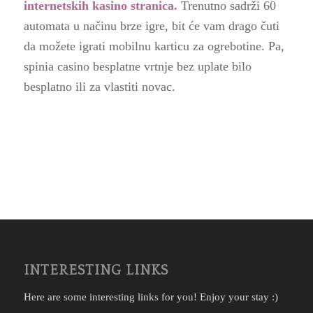
internetskih kasino stranica.
Trenutno sadrži 60
automata u načinu brze igre, bit će vam drago čuti
da možete igrati mobilnu karticu za ogrebotine. Pa,
spinia casino besplatne vrtnje bez uplate bilo
besplatno ili za vlastiti novac.
INTERESTING LINKS
Here are some interesting links for you! Enjoy your stay :)