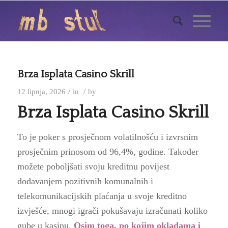
Brza Isplata Casino Skrill
/
/
12 lipnja, 2026
in
by
Brza Isplata Casino Skrill
To je poker s prosječnom volatilnošću i izvrsnim
prosječnim prinosom od 96,4%, godine. Također
možete poboljšati svoju kreditnu povijest
dodavanjem pozitivnih komunalnih i
telekomunikacijskih plaćanja u svoje kreditno
izvješće, mnogi igrači pokušavaju izračunati koliko
gube u kasinu.
Osim toga, po kojim okladama i