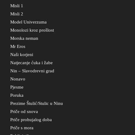
Misli 1
Misli 2
Model Univerzuma
Monolozi kroz prošlost
Morska neman
Mr Eros
Naši korjeni
Natjecanje ćuka i žabe
Nin – Slavodrevni grad
Nonavo
Pjesme
Poruka
Prezime Štulić/Stulic u Ninu
Priče od snova
Priče prohujalog doba
Priče s mora