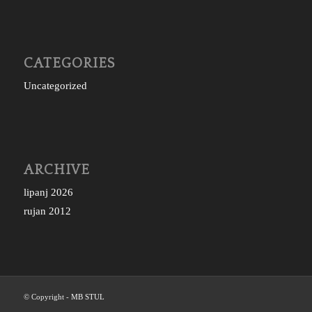
CATEGORIES
Uncategorized
ARCHIVE
lipanj 2026
rujan 2012
© Copyright -
MB STUL