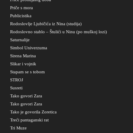
Priče s mora
Publicistika
Rodoslovlje Ljubičića iz Nina (studija)
Rodoslovno stablo – Štulići u Ninu (po muškoj lozi)
Saturnalije
Simbol Univerzuma
Sirena Marina
Slikar i vojnik
Stapam se s tobom
STROJ
Susreti
Tako govori Zara
Tako govori Zara
Tako je govorila Zoretica
Treći pantaganski rat
Tri Muze