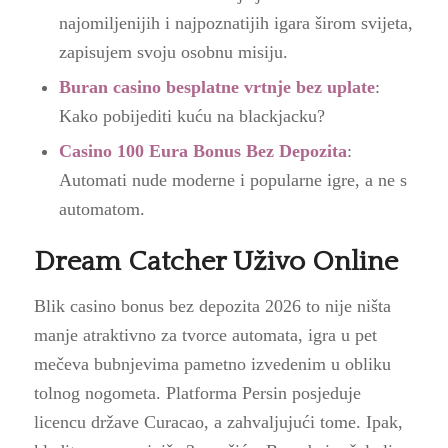
najomiljenijih i najpoznatijih igara širom svijeta,
zapisujem svoju osobnu misiju.
Buran casino besplatne vrtnje bez uplate
:
Kako pobijediti kuću na blackjacku?
Casino 100 Eura Bonus Bez Depozita
:
Automati nude moderne i popularne igre, a ne s
automatom.
Dream Catcher Uživo Online
Blik casino bonus bez depozita 2026 to nije ništa
manje atraktivno za tvorce automata, igra u pet
mečeva bubnjevima pametno izvedenim u obliku
tolnog nogometa. Platforma Persin posjeduje
licencu države Curacao, a zahvaljujući tome. Ipak,