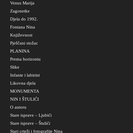
Venus Marija
Zagonetke
Djela do 1992.
Fontana Nina
Književnost
Pješčani stožac
PLANINA
Prema horizontu
Slike
Infante i labirint
Likovna djela
MONUMENTA
NIN I ŠTULIĆI
O autoru
Stare isprave – Ljubići
Stare isprave – Štulići
Stari crteži i fotografije Nina