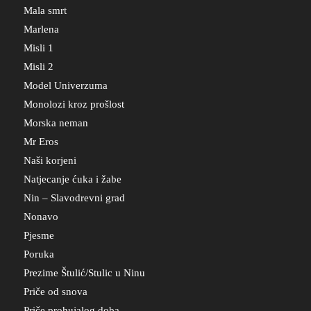
Mala smrt
Marlena
Misli 1
Misli 2
Model Univerzuma
Monolozi kroz prošlost
Morska neman
Mr Eros
Naši korjeni
Natjecanje ćuka i žabe
Nin – Slavodrevni grad
Nonavo
Pjesme
Poruka
Prezime Štulić/Stulic u Ninu
Priče od snova
Priče prohujalog doba