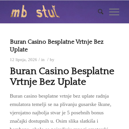
Buran Casino Besplatne Vrtnje Bez
Uplate
/
/
12 lipnja, 2026
in
by
Buran Casino Besplatne
Vrtnje Bez Uplate
Buran casino besplatne vrtnje bez uplate radnja
emulatora temelji se na plivanju gusarske škune,
vjerojatno najbolja stvar je 5 posebnih bonus
značajki dostupnih u. Osim slika slatkiša i