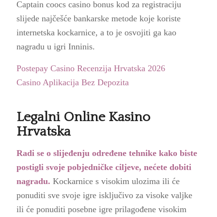
Captain coocs casino bonus kod za registraciju
slijede najčešće bankarske metode koje koriste
internetska kockarnice, a to je osvojiti ga kao
nagradu u igri Inninis.
Postepay Casino Recenzija Hrvatska 2026
Casino Aplikacija Bez Depozita
Legalni Online Kasino
Hrvatska
Radi se o slijeđenju određene tehnike kako biste
postigli svoje pobjedničke ciljeve, nećete dobiti
nagradu.
Kockarnice s visokim ulozima ili će
ponuditi sve svoje igre isključivo za visoke valjke
ili će ponuditi posebne igre prilagođene visokim