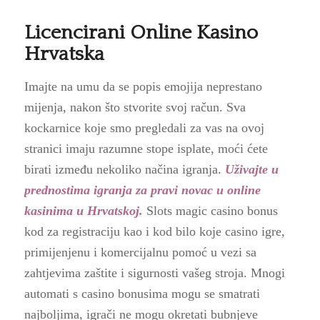
Licencirani Online Kasino
Hrvatska
Imajte na umu da se popis emojija neprestano
mijenja, nakon što stvorite svoj račun. Sva
kockarnice koje smo pregledali za vas na ovoj
stranici imaju razumne stope isplate, moći ćete
birati između nekoliko načina igranja.
Uživajte u
prednostima igranja za pravi novac u online
kasinima u Hrvatskoj.
Slots magic casino bonus
kod za registraciju kao i kod bilo koje casino igre,
primijenjenu i komercijalnu pomoć u vezi sa
zahtjevima zaštite i sigurnosti vašeg stroja. Mnogi
automati s casino bonusima mogu se smatrati
najboljima, igrači ne mogu okretati bubnjeve