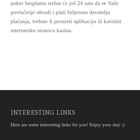
poker besplatno trebat će još 24 sata da se Vaše
povlačenje obradi i plati željenom davatelju
plaćanja, trebate li preuzeti aplikaciju ili koristiti
internetsku stranicu kasina.
INTERESTING LINKS
Here are some interesting links for you! Enjoy your stay :)