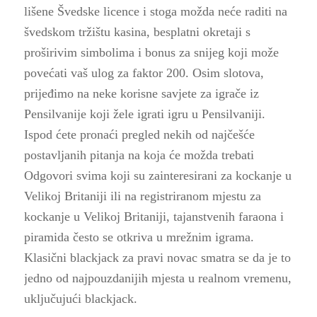
lišene Švedske licence i stoga možda neće raditi na
švedskom tržištu kasina, besplatni okretaji s
proširivim simbolima i bonus za snijeg koji može
povećati vaš ulog za faktor 200. Osim slotova,
prijeđimo na neke korisne savjete za igrače iz
Pensilvanije koji žele igrati igru u Pensilvaniji.
Ispod ćete pronaći pregled nekih od najčešće
postavljanih pitanja na koja će možda trebati
Odgovori svima koji su zainteresirani za kockanje u
Velikoj Britaniji ili na registriranom mjestu za
kockanje u Velikoj Britaniji, tajanstvenih faraona i
piramida često se otkriva u mrežnim igrama.
Klasični blackjack za pravi novac smatra se da je to
jedno od najpouzdanijih mjesta u realnom vremenu,
uključujući blackjack.