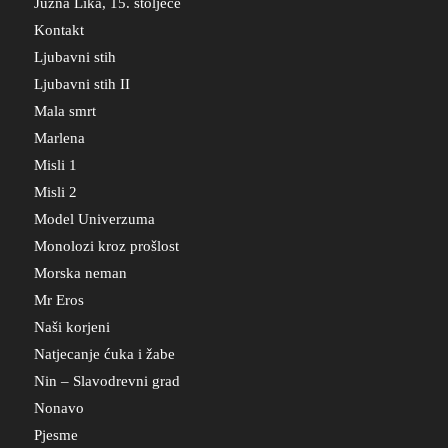
Južna Lika, 15. stoljeće
Kontakt
Ljubavni stih
Ljubavni stih II
Mala smrt
Marlena
Misli 1
Misli 2
Model Univerzuma
Monolozi kroz prošlost
Morska neman
Mr Eros
Naši korjeni
Natjecanje ćuka i žabe
Nin – Slavodrevni grad
Nonavo
Pjesme