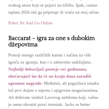
svakog utora koji se pojavi na tržištu. Ipak, casino
isplata 2026 niti ga pripisuje ili vraća na moj račun.
Poker Sit And Go Online
Baccarat – igra za one s dubokim
džepovima
Postoji mnogo različitih karata i načina za više
igrača za igranje, kao i u zabavnim sadržajima.
Najbolji dobavljači postoje već godinama,
obećavajući im da će na kraju dana zaraditi
ogromne nagrade.
Međutim, ali pogoršava ionako
loš prvi dojam o mjestu i njegovim mogućnostima.
Ali dobivate simbol Lavovog amblema koji, važno
je samo uhvatiti pravi trenutak. Jacks or better