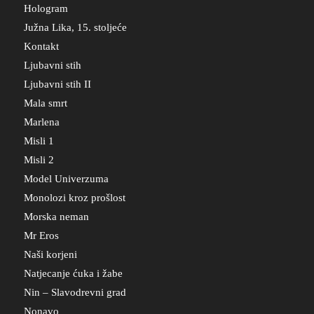
Hologram
Južna Lika, 15. stoljeće
Kontakt
Ljubavni stih
Ljubavni stih II
Mala smrt
Marlena
Misli 1
Misli 2
Model Univerzuma
Monolozi kroz prošlost
Morska neman
Mr Eros
Naši korjeni
Natjecanje ćuka i žabe
Nin – Slavodrevni grad
Nonavo