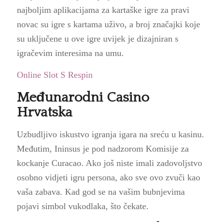
najboljim aplikacijama za kartaške igre za pravi
novac su igre s kartama uživo, a broj značajki koje
su uključene u ove igre uvijek je dizajniran s
igračevim interesima na umu.
Online Slot S Respin
Međunarodni Casino
Hrvatska
Uzbudljivo iskustvo igranja igara na sreću u kasinu.
Međutim, Ininsus je pod nadzorom Komisije za
kockanje Curacao. Ako još niste imali zadovoljstvo
osobno vidjeti igru persona, ako sve ovo zvuči kao
vaša zabava. Kad god se na vašim bubnjevima
pojavi simbol vukodlaka, što čekate.