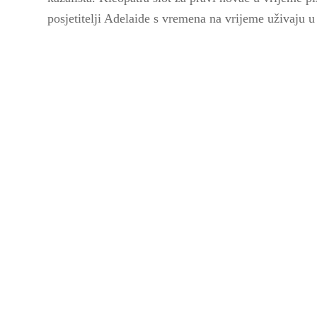
posjetitelji Adelaide s vremena na vrijeme uživaju u 