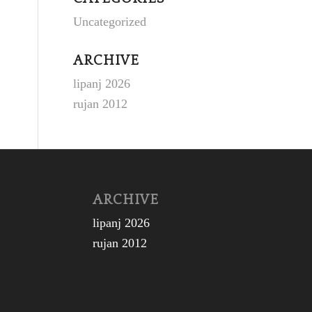
Uncategorized
ARCHIVE
lipanj 2026
rujan 2012
ARCHIVE
lipanj 2026
rujan 2012