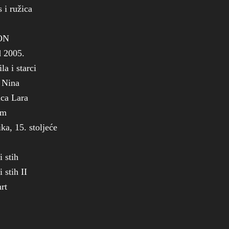
 i ružica
ON
d 2005.
la i starci
 Nina
ca Lara
am
ka, 15. stoljeće
 stih
 stih II
rt