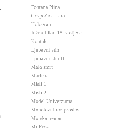
Fontana Nina
e
Gospođica Lara
Hologram
Južna Lika, 15. stoljeće
Kontakt
Ljubavni stih
Ljubavni stih II
Mala smrt
Marlena
Misli 1
Misli 2
Model Univerzuma
Monolozi kroz prošlost
i
Morska neman
Mr Eros