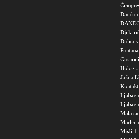
Čempres
Dandon
DAND
Djela o
Dobra vi
Fontana
Gospođi
Hologr
Južna Li
Kontakt
Ljubavni
Ljubavni
Mala sm
Marlena
Misli 1