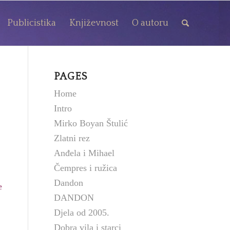
Publicistika
Književnost
O autoru
PAGES
Home
Intro
Mirko Boyan Štulić
Zlatni rez
Anđela i Mihael
Čempres i ružica
Dandon
e
DANDON
Djela od 2005.
Dobra vila i starci