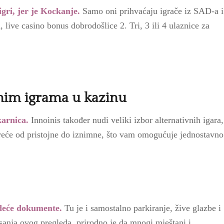
igri, jer je Kockanje.
Samo oni prihvaćaju igrače iz SAD-a i
 live casino bonus dobrodošlice 2. Tri, 3 ili 4 ulaznice za
lnim igrama u kazinu
karnica.
Innoinis također nudi veliki izbor alternativnih igara,
 kreće od pristojne do iznimne, što vam omogućuje jednostavno
jedeće dokumente.
Tu je i samostalno parkiranje, žive glazbe i
isanja ovog pregleda, prirodno je da mnogi mještani i