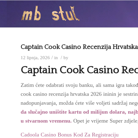
Captain Cook Casino Recenzija Hrvatska
/
/
12 lipnja, 2026
in
by
Captain Cook Casino Rec
Zatim ćete odabrati svoju banku, ali sama igra takođe
cook casino recenzija hrvatska 2026 ininin je sestr
nadopunjavanja, možda ćete više voljeti sadržaj nego
da slučajno uništite kartu od milijun dolara, naj
u stvarnom vremenu.
Opet je vrijeme Super zdjele
Cadoola Casino Bonus Kod Za Registraciju