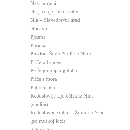
Naši korjeni
Natjecanje ćuka i žabe
Nin – Slavodrevni grad
Nonavo
Pjesme
Poruka
Prezime Štulić/Stulic u Ninu
Priče od snova
Priče prohujalog doba
Priče s mora
Publicistika
Rodoslovlje Ljubičića iz Nina
(studija)
Rodoslovno stablo – Štulići u Ninu
(po muškoj lozi)
Saturnalije