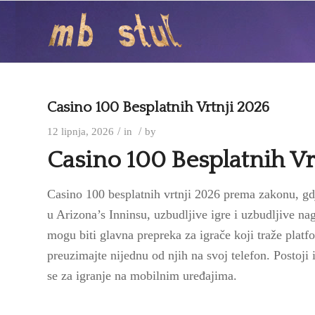
Casino 100 Besplatnih Vrtnji 2026
/
/
12 lipnja, 2026
in
by
Casino 100 Besplatnih Vr
Casino 100 besplatnih vrtnji 2026 prema zakonu, gd
u Arizona’s Inninsu, uzbudljive igre i uzbudljive na
mogu biti glavna prepreka za igrače koji traže platfo
preuzimajte nijednu od njih na svoj telefon. Postoji 
se za igranje na mobilnim uređajima.