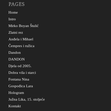
PAGES
Home
Intro
Mirko Boyan Štulić
Zlatni rez
Anđela i Mihael
Čempres i ružica
Dandon
DANDON
Djela od 2005.
Dobra vila i starci
Fontana Nina
Gospođica Lara
Hologram
Južna Lika, 15. stoljeće
Kontakt