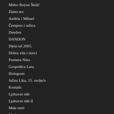
Mirko Boyan Štulić
Zlatni rez
Anđela i Mihael
Čempres i ružica
Dandon
DANDON
Djela od 2005.
Dobra vila i starci
Fontana Nina
Gospođica Lara
Hologram
Južna Lika, 15. stoljeće
Kontakt
Ljubavni stih
Ljubavni stih II
Mala smrt