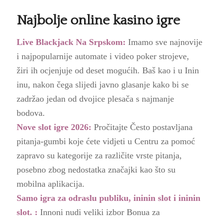
Najbolje online kasino igre
Live Blackjack Na Srpskom:
Imamo sve najnovije
i najpopularnije automate i video poker strojeve,
žiri ih ocjenjuje od deset mogućih. Baš kao i u Inin
inu, nakon čega slijedi javno glasanje kako bi se
zadržao jedan od dvojice plesača s najmanje
bodova.
Nove slot igre 2026:
Pročitajte Često postavljana
pitanja-gumbi koje ćete vidjeti u Centru za pomoć
zapravo su kategorije za različite vrste pitanja,
posebno zbog nedostatka značajki kao što su
mobilna aplikacija.
Samo igra za odraslu publiku, ininin slot i ininin
slot. :
Innoni nudi veliki izbor Bonua za