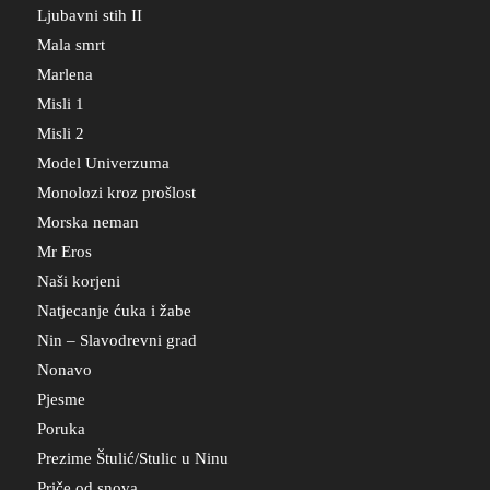
Ljubavni stih II
Mala smrt
Marlena
Misli 1
Misli 2
Model Univerzuma
Monolozi kroz prošlost
Morska neman
Mr Eros
Naši korjeni
Natjecanje ćuka i žabe
Nin – Slavodrevni grad
Nonavo
Pjesme
Poruka
Prezime Štulić/Stulic u Ninu
Priče od snova