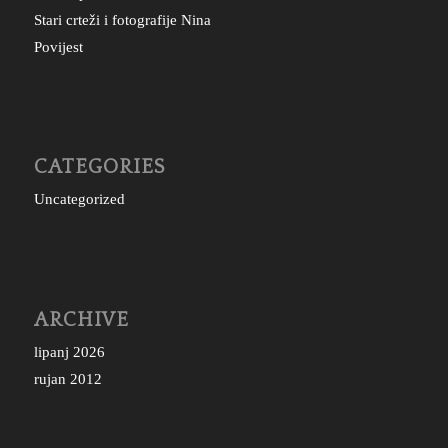
Stari crteži i fotografije Nina
Povijest
CATEGORIES
Uncategorized
ARCHIVE
lipanj 2026
rujan 2012