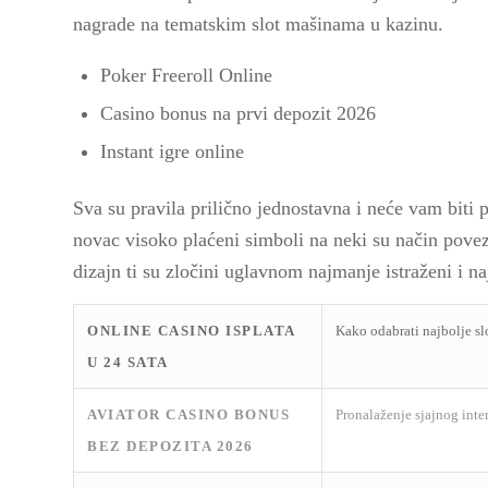
nagrade na tematskim slot mašinama u kazinu.
Poker Freeroll Online
Casino bonus na prvi depozit 2026
Instant igre online
Sva su pravila prilično jednostavna i neće vam biti p
novac visoko plaćeni simboli na neki su način pove
dizajn ti su zločini uglavnom najmanje istraženi i n
ONLINE CASINO ISPLATA
Kako odabrati najbolje sl
U 24 SATA
AVIATOR CASINO BONUS
Pronalaženje sjajnog inter
BEZ DEPOZITA 2026