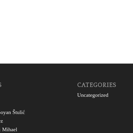
S
CATEGORIES
Uncategorized
oyan Štulić
ez
i Mihael