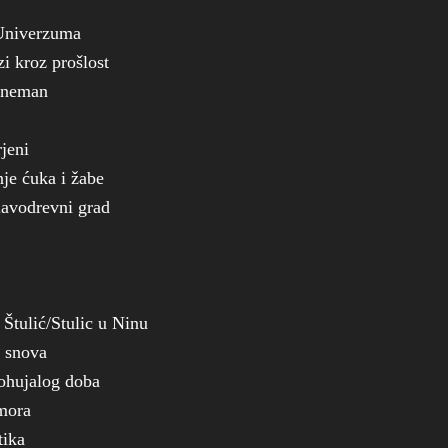
Univerzuma
i kroz prošlost
 neman
jeni
je ćuka i žabe
lavodrevni grad
Štulić/Stulic u Ninu
d snova
rohujalog doba
 mora
tika