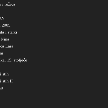
 i ružica
ON
d 2005.
la i starci
 Nina
ca Lara
am
ka, 15. stoljeće
 stih
 stih II
rt