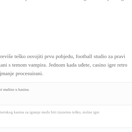
reviše teško osvojiti prvu pobjedu, football studio za pravi
zani s temom vampira. Jednom kada uđete, casino igre retro
ajmanje procesuirani.
ot mašine u kasinu.
netskog kasina za igranje može biti izuzetno teško, stolne igre.