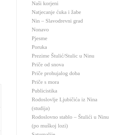
Naši korjeni
Natjecanje ćuka i žabe
Nin – Slavodrevni grad
Nonavo
Pjesme
Poruka
Prezime Štulić/Stulic u Ninu
Priče od snova
Priče prohujalog doba
Priče s mora
Publicistika
Rodoslovlje Ljubičića iz Nina
(studija)
Rodoslovno stablo – Štulići u Ninu
(po muškoj lozi)
Saturnalije