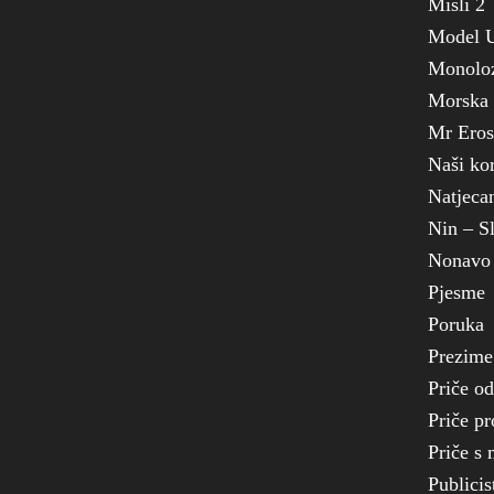
Misli 2
Model 
Monoloz
Morska
Mr Eros
Naši kor
Natjecan
Nin – S
Nonavo
Pjesme
Poruka
Prezime 
Priče o
Priče p
Priče s
Publicis