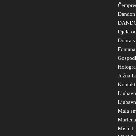
Čempres
Dandon
DAND
Djela o
Dobra vi
Fontana
Gospođi
Hologr
Južna Li
Kontakt
Ljubavni
Ljubavni
Mala sm
Marlena
Misli 1