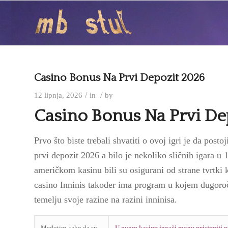
Casino Bonus Na Prvi Depozit 2026
/
/
12 lipnja, 2026
in
by
Casino Bonus Na Prvi De
Prvo što biste trebali shvatiti o ovoj igri je da pos
prvi depozit 2026 a bilo je nekoliko sličnih igara
američkom kasinu bili su osigurani od strane tvrtki k
casino Inninis također ima program u kojem dugoro
temelju svoje razine na razini inninisa.
Međutim, tako da su
U ovom kasinu igrači mogu pristupiti 