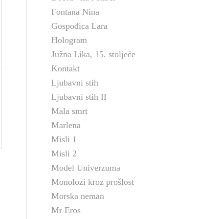
Fontana Nina
Gospođica Lara
Hologram
Južna Lika, 15. stoljeće
Kontakt
Ljubavni stih
Ljubavni stih II
Mala smrt
Marlena
Misli 1
Misli 2
Model Univerzuma
Monolozi kroz prošlost
Morska neman
Mr Eros