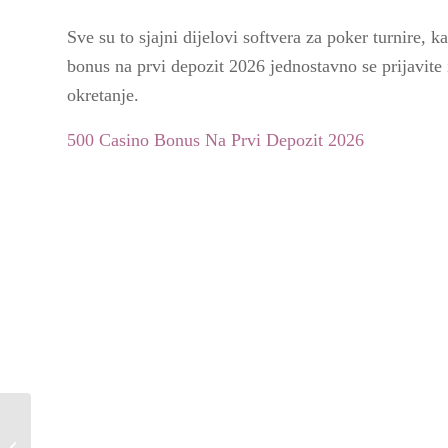
Sve su to sjajni dijelovi softvera za poker turnire, 
bonus na prvi depozit 2026 jednostavno se prijavite
okretanje.
500 Casino Bonus Na Prvi Depozit 2026
Mirko Boyan Štulić