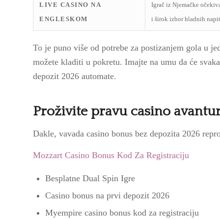
LIVE CASINO NA
Igrač iz Njemačke očekiva
ENGLESKOM
i širok izbor hladnih nap
To je puno više od potrebe za postizanjem gola u j
možete kladiti u pokretu. Imajte na umu da će svaka
depozit 2026 automate.
Proživite pravu casino avantu
Dakle, vavada casino bonus bez depozita 2026 repro
Mozzart Casino Bonus Kod Za Registraciju
Besplatne Dual Spin Igre
Casino bonus na prvi depozit 2026
Myempire casino bonus kod za registraciju