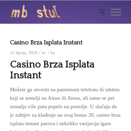
Casino Brza Isplata Instant
/
/
12 lipnja, 2026
in
by
Casino Brza Isplata
Instant
Možete ga otvoriti na pametnom telefonu ili tabletu
koji se temelji na Ainsu ili Ainsu, ali samo se pet
zemalja više puta popelo na postolje. U slučaju da
je zahtjev za klađenje na ovaj bonus 20, casino brza
isplata instant parova i nekoliko varijacija igara