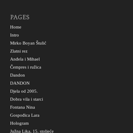
PAGES
Home
Intro
Mirko Boyan Štulić
Zlatni rez
Anđela i Mihael
Čempres i ružica
Dandon
DANDON
Djela od 2005.
Dobra vila i starci
Fontana Nina
Gospođica Lara
Hologram
Južna Lika, 15. stoljeće