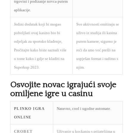
trgovini i podizanje novca putem
aplikacije.
Jedini dodatak koji bi mogao
Sve aktivnosti emitiraju se
poboljšati ovaj kasino bio bi
uživo iz studija ili kasina
odjeljak za sportsko klađenje,
putem kamere, sigurno je
Pročitajte kako biste saznali više
reći da smo već prešli na
o tome kako i gdje se kladiti na
uspješan format i radimo s
Superkup 2023.
njim.
Osvojite novac igrajući svoje
omiljene igre u casinu
PLINKO IGRA
Naravno, cool i ugodne automate.
ONLINE
CROBET
Uživanje u kockanju s prijateljima u