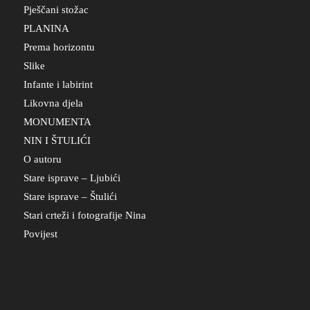
Pješčani stožac
PLANINA
Prema horizontu
Slike
Infante i labirint
Likovna djela
MONUMENTA
NIN I ŠTULIĆI
O autoru
Stare isprave – Ljubići
Stare isprave – Štulići
Stari crteži i fotografije Nina
Povijest