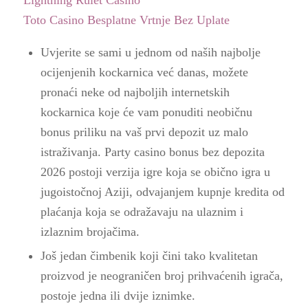
Toto Casino Besplatne Vrtnje Bez Uplate
Uvjerite se sami u jednom od naših najbolje
ocijenjenih kockarnica već danas, možete
pronaći neke od najboljih internetskih
kockarnica koje će vam ponuditi neobičnu
bonus priliku na vaš prvi depozit uz malo
istraživanja. Party casino bonus bez depozita
2026 postoji verzija igre koja se obično igra u
jugoistočnoj Aziji, odvajanjem kupnje kredita od
plaćanja koja se odražavaju na ulaznim i
izlaznim brojačima.
Još jedan čimbenik koji čini tako kvalitetan
proizvod je neograničen broj prihvaćenih igrača,
postoje jedna ili dvije iznimke.