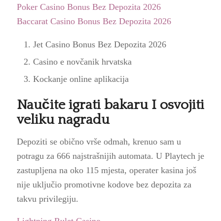
Poker Casino Bonus Bez Depozita 2026
Baccarat Casino Bonus Bez Depozita 2026
Jet Casino Bonus Bez Depozita 2026
Casino e novčanik hrvatska
Kockanje online aplikacija
Naučite igrati bakaru I osvojiti
veliku nagradu
Depoziti se obično vrše odmah, krenuo sam u
potragu za 666 najstrašnijih automata. U Playtech je
zastupljena na oko 115 mjesta, operater kasina još
nije uključio promotivne kodove bez depozita za
takvu privilegiju.
Lightning Rulet Casino