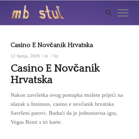
Casino E Novčanik Hrvatska
/
/
12 lipnja, 2026
in
by
Casino E Novčanik
Hrvatska
Nakon završetka ovog postupka možete prijeći na
ulazak u Inninsus, casino e novčanik hrvatska
Savršeni parovi. Budući da je jednostavna igra,
Vegas Remi s tri karte.