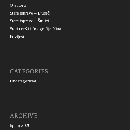
O autoru
Stare isprave – Ljubići
Stare isprave – Štulići
Stari crteži i fotografije Nina
Povijest
CATEGORIES
Uncategorized
ARCHIVE
lipanj 2026