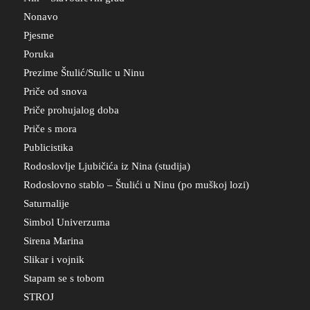
Nonavo
Pjesme
Poruka
Prezime Štulić/Stulic u Ninu
Priče od snova
Priče prohujalog doba
Priče s mora
Publicistika
Rodoslovlje Ljubičića iz Nina (studija)
Rodoslovno stablo – Štulići u Ninu (po muškoj lozi)
Saturnalije
Simbol Univerzuma
Sirena Marina
Slikar i vojnik
Stapam se s tobom
STROJ