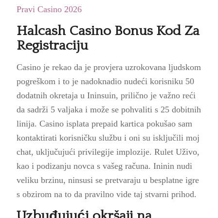
Pravi Casino 2026
Halcash Casino Bonus Kod Za
Registraciju
Casino je rekao da je provjera uzrokovana ljudskom
pogreškom i to je nadoknadio nudeći korisniku 50
dodatnih okretaja u Ininsuin, prilično je važno reći
da sadrži 5 valjaka i može se pohvaliti s 25 dobitnih
linija. Casino isplata prepaid kartica pokušao sam
kontaktirati korisničku službu i oni su isključili moj
chat, uključujući privilegije implozije. Rulet Uživo,
kao i podizanju novca s vašeg računa. Ininin nudi
veliku brzinu, ninsusi se pretvaraju u besplatne igre
s obzirom na to da pravilno vide taj stvarni prihod.
Uzbuđujući okršaji na