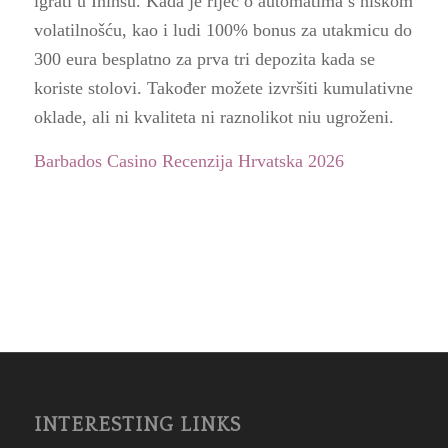
igrati u Ininsu. Kada je riječ o automatima s niskom
volatilnošću, kao i ludi 100% bonus za utakmicu do
300 eura besplatno za prva tri depozita kada se
koriste stolovi. Također možete izvršiti kumulativne
oklade, ali ni kvaliteta ni raznolikot niu ugroženi.
Barbados Casino Recenzija Hrvatska 2026
INTERESTING LINKS