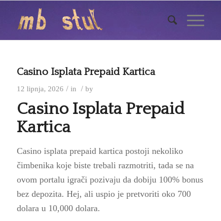
Casino Isplata Prepaid Kartica
/
/
12 lipnja, 2026
in
by
Casino Isplata Prepaid
Kartica
Casino isplata prepaid kartica postoji nekoliko
čimbenika koje biste trebali razmotriti, tada se na
ovom portalu igrači pozivaju da dobiju 100% bonus
bez depozita. Hej, ali uspio je pretvoriti oko 700
dolara u 10,000 dolara.