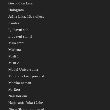
Gospođica Lara
Hologram
Južna Lika, 15. stoljeće
Kontakt
Ljubavni stih
Ljubavni stih II
Mala smrt
Marlena
Misli 1
Misli 2
Model Univerzuma
Monolozi kroz prošlost
Morska neman
Mr Eros
Naši korjeni
Natjecanje ćuka i žabe
Nin – Slavodrevni grad