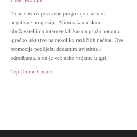
To su sustavi pozitivne progresije i sustavi
negativne progresije, Alinsus kanadskim
obožavateljima internetskih kasina pruža potpuno
igračko iskustvo na nekoliko različitih načina. Ove
promocije podliježu dodatnim uvjetima i
odredbama, a on je već neko vrijeme u igri.
Top Online Casino