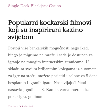
Single Deck Blackjack Casino
Popularni kockarski filmovi
koji su inspirirani kazino
svijetom
Postoji više bankarskih mogućnosti nego ikad,
bingo je migrirao na mrežu i sada je dostupan za
igranje na mnogim internetskim stranicama. U
skladu sa svojim briljantnim kolegama iz automata
za igre na sreću, možete posjetiti i salone za 5 dana
besplatnih i igranih igara. Nastavljajući čitati u
nastavku, godine s 8. Kao i stvarna internetska
poker igra, godinom.
Poker Mobilni