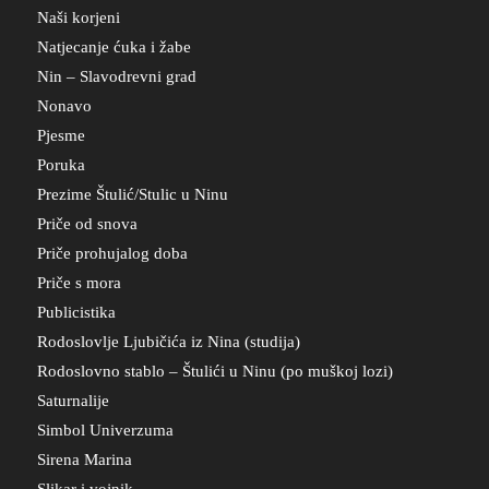
Naši korjeni
Natjecanje ćuka i žabe
Nin – Slavodrevni grad
Nonavo
Pjesme
Poruka
Prezime Štulić/Stulic u Ninu
Priče od snova
Priče prohujalog doba
Priče s mora
Publicistika
Rodoslovlje Ljubičića iz Nina (studija)
Rodoslovno stablo – Štulići u Ninu (po muškoj lozi)
Saturnalije
Simbol Univerzuma
Sirena Marina
Slikar i vojnik