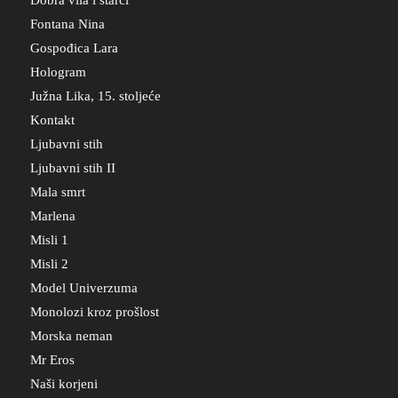
Fontana Nina
Gospođica Lara
Hologram
Južna Lika, 15. stoljeće
Kontakt
Ljubavni stih
Ljubavni stih II
Mala smrt
Marlena
Misli 1
Misli 2
Model Univerzuma
Monolozi kroz prošlost
Morska neman
Mr Eros
Naši korjeni