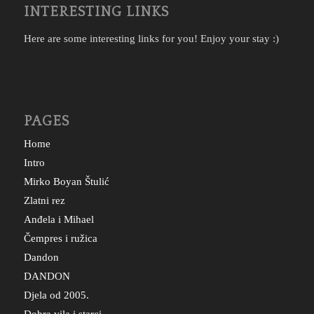
INTERESTING LINKS
Here are some interesting links for you! Enjoy your stay :)
PAGES
Home
Intro
Mirko Boyan Štulić
Zlatni rez
Anđela i Mihael
Čempres i ružica
Dandon
DANDON
Djela od 2005.
Dobra vila i starci