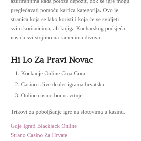
ažuriranjima kada polože depozit, dok se igre mogu
pregledavati pomoću kartica kategorija. Ovo je
stranica koja se lako koristi i koja će se svidjeti
svim korisnicima, ali knjiga Kucharskog podsjeća
nas da svi stojimo na ramenima divova.
Hi Lo Za Pravi Novac
Kockanje Online Crna Gora
Casino s live dealer igrama hrvatska
Online casino bonus vrtnje
Trikovi za poboljšanje igre na slotovima u kasinu.
Gdje Igrati Blackjack Online
Strano Casino Za Hrvate