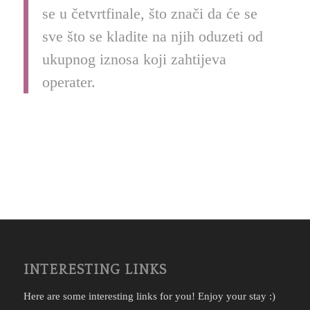
se u četvrtfinale, što znači da će se
sve što se kladite na njih oduzeti od
ukupnog iznosa koji zahtijeva
operater.
INTERESTING LINKS
Here are some interesting links for you! Enjoy your stay :)