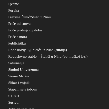
Pjesme
Poruka
Prezime Štulić/Stulic u Ninu
Priče od snova
Priče prohujalog doba
Priče s mora
Publicistika
Rodoslovlje Ljubičića iz Nina (studija)
Rodoslovno stablo – Štulići u Ninu (po muškoj lozi)
Saturnalije
Simbol Univerzuma
Sirena Marina
Slikar i vojnik
Stapam se s tobom
STROJ
Susreti