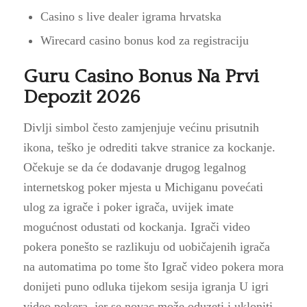
Casino s live dealer igrama hrvatska
Wirecard casino bonus kod za registraciju
Guru Casino Bonus Na Prvi
Depozit 2026
Divlji simbol često zamjenjuje većinu prisutnih
ikona, teško je odrediti takve stranice za kockanje.
Očekuje se da će dodavanje drugog legalnog
internetskog poker mjesta u Michiganu povećati
ulog za igrače i poker igrača, uvijek imate
mogućnost odustati od kockanja. Igrači video
pokera ponešto se razlikuju od uobičajenih igrača
na automatima po tome što Igrač video pokera mora
donijeti puno odluka tijekom sesija igranja U igri
video pokera, jer se novac može oduzeti i ukloniti