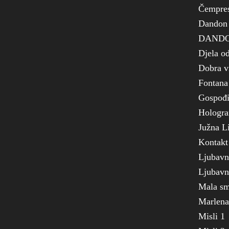
Čempres
Dandon
DAND
Djela o
Dobra vi
Fontana
Gospođi
Hologr
Južna Li
Kontakt
Ljubavni
Ljubavni
Mala sm
Marlena
Misli 1