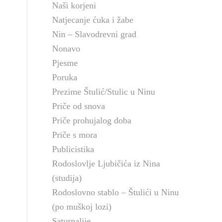
Naši korjeni
Natjecanje ćuka i žabe
Nin – Slavodrevni grad
Nonavo
Pjesme
Poruka
Prezime Štulić/Stulic u Ninu
Priče od snova
Priče prohujalog doba
Priče s mora
Publicistika
Rodoslovlje Ljubičića iz Nina
(studija)
Rodoslovno stablo – Štulići u Ninu
(po muškoj lozi)
Saturnalije