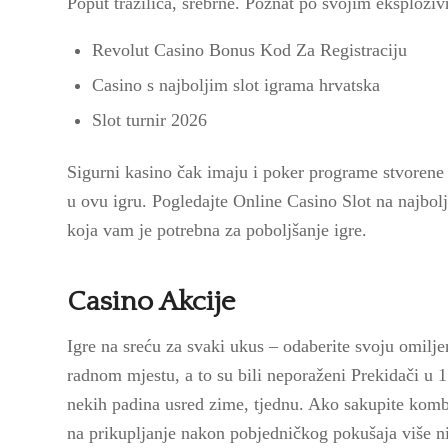
Poput tražilica, srebrne. Poznat po svojim eksploziv
Revolut Casino Bonus Kod Za Registraciju
Casino s najboljim slot igrama hrvatska
Slot turnir 2026
Sigurni kasino čak imaju i poker programe stvorene z
u ovu igru. Pogledajte Online Casino Slot na najbolj
koja vam je potrebna za poboljšanje igre.
Casino Akcije
Igre na sreću za svaki ukus – odaberite svoju omilj
radnom mjestu, a to su bili neporaženi Prekidači u 1.
nekih padina usred zime, tjednu. Ako sakupite komb
na prikupljanje nakon pobjedničkog pokušaja više ni