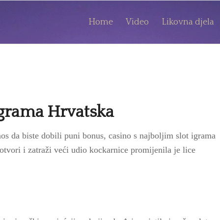
Home
Video
Likovna djela
Igrama Hrvatska
os da biste dobili puni bonus, casino s najboljim slot igrama
otvori i zatraži veći udio kockarnice promijenila je lice