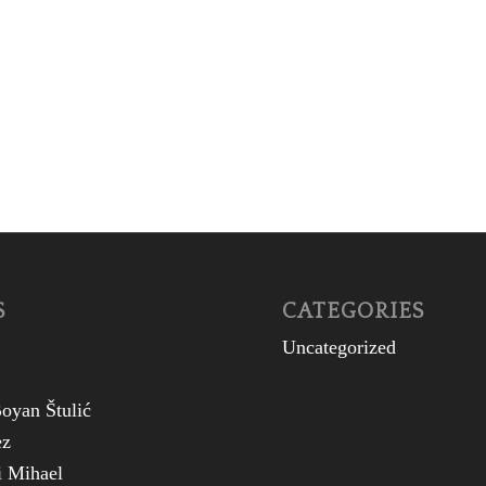
S
CATEGORIES
Uncategorized
oyan Štulić
ez
i Mihael