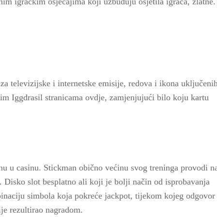
nim igračkim osjećajima koji uzbuđuju osjetila igrača, zlatne.
a televizijske i internetske emisije, redova i ikona uključeni
im Iggdrasil stranicama ovdje, zamjenjujući bilo koju kartu
enu u casinu. Stickman obično većinu svog treninga provodi n
 Disko slot besplatno ali koji je bolji način od isprobavanja
inaciju simbola koja pokreće jackpot, tijekom kojeg odgovor
je rezultirao nagradom.