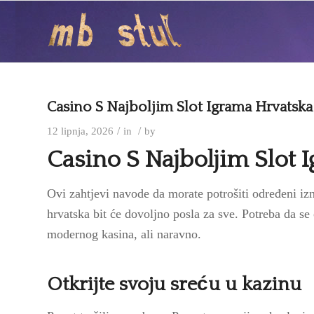
Casino S Najboljim Slot Igrama Hrvatska
/
/
12 lipnja, 2026
in
by
Casino S Najboljim Slot 
Ovi zahtjevi navode da morate potrošiti određeni izn
hrvatska bit će dovoljno posla za sve. Potreba da se 
modernog kasina, ali naravno.
Otkrijte svoju sreću u kazinu