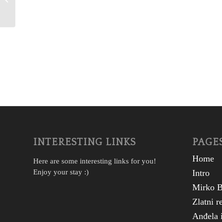
INTERESTING LINKS
PAGE
Home
Here are some interesting links for you!
Enjoy your stay :)
Intro
Mirko B
Zlatni r
Anđela 