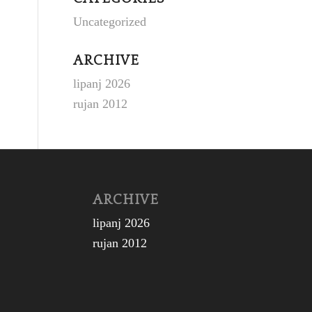
Uncategorized
ARCHIVE
lipanj 2026
rujan 2012
ARCHIVE
lipanj 2026
rujan 2012