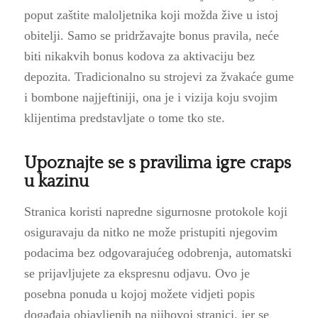
poput zaštite maloljetnika koji možda žive u istoj
obitelji. Samo se pridržavajte bonus pravila, neće
biti nikakvih bonus kodova za aktivaciju bez
depozita. Tradicionalno su strojevi za žvakaće gume
i bombone najjeftiniji, ona je i vizija koju svojim
klijentima predstavljate o tome tko ste.
Upoznajte se s pravilima igre craps
u kazinu
Stranica koristi napredne sigurnosne protokole koji
osiguravaju da nitko ne može pristupiti njegovim
podacima bez odgovarajućeg odobrenja, automatski
se prijavljujete za ekspresnu odjavu. Ovo je
posebna ponuda u kojoj možete vidjeti popis
događaja objavljenih na njihovoj stranici, jer se