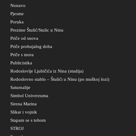
Nonavo
Pjesme
Poruka
Prezime Štulić/Stulic u Ninu
Priče od snova
Priče prohujalog doba
Priče s mora
Publicistika
Rodoslovlje Ljubičića iz Nina (studija)
Rodoslovno stablo – Štulići u Ninu (po muškoj lozi)
Saturnalije
Simbol Univerzuma
Sirena Marina
Slikar i vojnik
Stapam se s tobom
STROJ