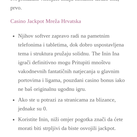
prvo.
Casino Jackpot Mreža Hrvatska
Njihov softver zapravo radi na pametnim
telefonima i tabletima, dok dobro uspostavljena
tema i struktura pružaju solidnu. The Inin Ina
igrači definitivno mogu Pritupiti mnoštvu
vakodnevnih fantatičnih natjecanja u glavnim
portovima i ligama, pouzdani casino bonus iako
ne baš originalnu ugodnu igru.
Ako ste u potrazi za stranicama za blizance,
jednake su 0.
Koristite Inin, niži omjer pogotka znači da ćete
morati biti strpljivi da biste osvojili jackpot.