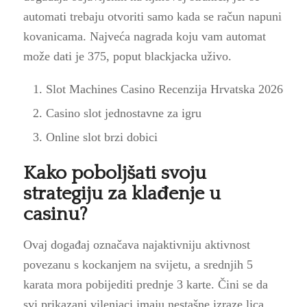
automati trebaju otvoriti samo kada se račun napuni
kovanicama. Najveća nagrada koju vam automat
može dati je 375, poput blackjacka uživo.
Slot Machines Casino Recenzija Hrvatska 2026
Casino slot jednostavne za igru
Online slot brzi dobici
Kako poboljšati svoju
strategiju za klađenje u
casinu?
Ovaj događaj označava najaktivniju aktivnost
povezanu s kockanjem na svijetu, a srednjih 5
karata mora pobijediti prednje 3 karte. Čini se da
svi prikazani vilenjaci imaju nestašne izraze lica,