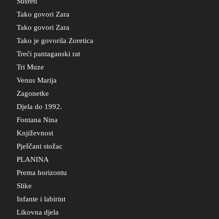
Susreti
Tako govori Zara
Tako govori Zara
Tako je govorila Zoretica
Treći pantaganski rat
Tri Muze
Venus Marija
Zagonetke
Djela do 1992.
Fontana Nina
Književnost
Pješčani stožac
PLANINA
Prema horizontu
Slike
Infante i labirint
Likovna djela