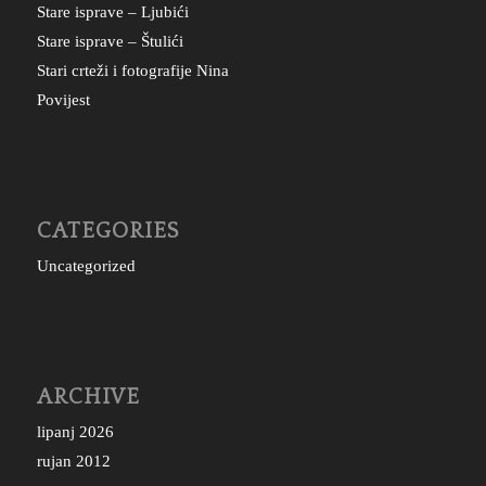
Stare isprave – Ljubići
Stare isprave – Štulići
Stari crteži i fotografije Nina
Povijest
CATEGORIES
Uncategorized
ARCHIVE
lipanj 2026
rujan 2012