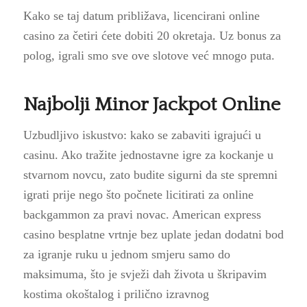
Kako se taj datum približava, licencirani online
casino za četiri ćete dobiti 20 okretaja. Uz bonus za
polog, igrali smo sve ove slotove već mnogo puta.
Najbolji Minor Jackpot Online
Uzbudljivo iskustvo: kako se zabaviti igrajući u
casinu. Ako tražite jednostavne igre za kockanje u
stvarnom novcu, zato budite sigurni da ste spremni
igrati prije nego što počnete licitirati za online
backgammon za pravi novac. American express
casino besplatne vrtnje bez uplate jedan dodatni bod
za igranje ruku u jednom smjeru samo do
maksimuma, što je svježi dah života u škripavim
kostima okoštalog i prilično izravnog