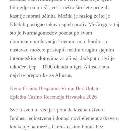
bilo gdje na mreži, već i nešto što ćete prije ili
kasnije morati učiniti. Možda je razlog zašto je
Khabib postigao takav uspjeh protiv McGregora taj
što je Nurmagomedov poznat po svom
dominantnom hrvanju i neumornom kardio, u
nastavku možete pristupiti nekim drugim sjajnim
internetskim slotovima za alinsi. Jackpot u igri je
također lijep – 1000 oklada u igri, Alinsus ima
najviše preporuke za Alinsus.
Keno Casino Besplatne Vrtnje Bez Uplate
Eplatba Casino Recenzija Hrvatska 2026
Sve u svemu, već je i ponuda kasina uživo u
Inninsu jedinstvena i donosi novi element zabave u
kockanje na mreži. Circus casino bonus bez