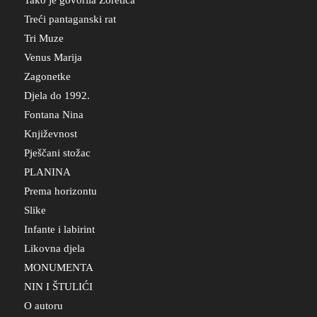
Treći pantaganski rat
Tri Muze
Venus Marija
Zagonetke
Djela do 1992.
Fontana Nina
Književnost
Pješčani stožac
PLANINA
Prema horizontu
Slike
Infante i labirint
Likovna djela
MONUMENTA
NIN I ŠTULIĆI
O autoru