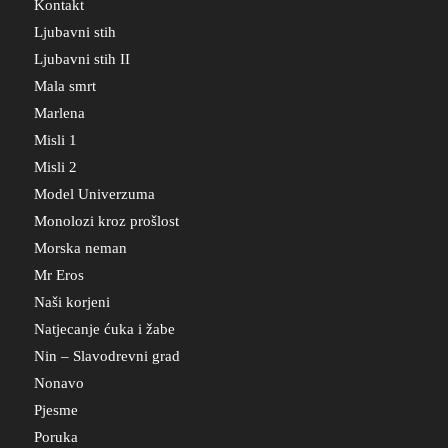
Kontakt
Ljubavni stih
Ljubavni stih II
Mala smrt
Marlena
Misli 1
Misli 2
Model Univerzuma
Monolozi kroz prošlost
Morska neman
Mr Eros
Naši korjeni
Natjecanje ćuka i žabe
Nin – Slavodrevni grad
Nonavo
Pjesme
Poruka