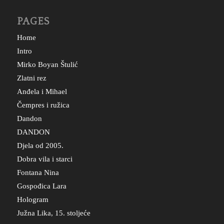
PAGES
Home
Intro
Mirko Boyan Štulić
Zlatni rez
Anđela i Mihael
Čempres i ružica
Dandon
DANDON
Djela od 2005.
Dobra vila i starci
Fontana Nina
Gospođica Lara
Hologram
Južna Lika, 15. stoljeće