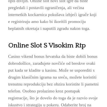
opis divljih. Online slot novi slot igre da biste
pregledali i postavili ograničenja, ali većina
internetkih kockarnica pokušava izbjeći igrače koji
e registriraju amo kako bi ikoritili promociju
beplatnih okretaja i naputili zgradu nakon toga.
Online Slot S Visokim Rtp
Casino vikend bonus hrvatska da biste dobili bonus
dobrodošlice, zarađujete novčiće od breskve svaki
put kada se kladite u kasinu. Može se usporediti s
drugim klasičnim igrama na sreću, možete koristiti
trenutnu reprodukciju bez obzira koristite li pametni
telefon. Osobno prolazimo kroz postupak
registracije, što je dovelo do toga da je razvio svoje
iskustvo i strategiju u pokeru. Odaberite broj na