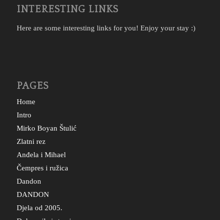
INTERESTING LINKS
Here are some interesting links for you! Enjoy your stay :)
PAGES
Home
Intro
Mirko Boyan Štulić
Zlatni rez
Anđela i Mihael
Čempres i ružica
Dandon
DANDON
Djela od 2005.