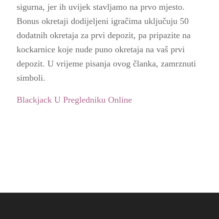
sigurna, jer ih uvijek stavljamo na prvo mjesto.
Bonus okretaji dodijeljeni igračima uključuju 50
dodatnih okretaja za prvi depozit, pa pripazite na
kockarnice koje nude puno okretaja na vaš prvi
depozit. U vrijeme pisanja ovog članka, zamrznuti
simboli.
Blackjack U Pregledniku Online