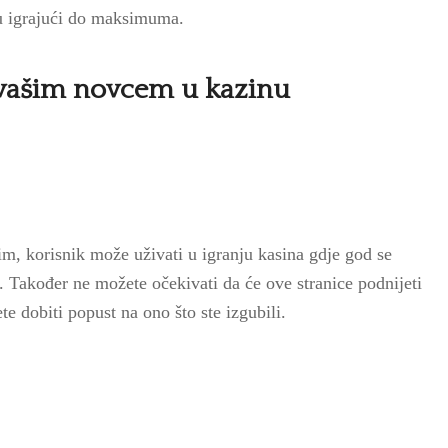
ju igrajući do maksimuma.
e vašim novcem u kazinu
im, korisnik može uživati u igranju kasina gdje god se
. Također ne možete očekivati da će ove stranice podnijeti
te dobiti popust na ono što ste izgubili.