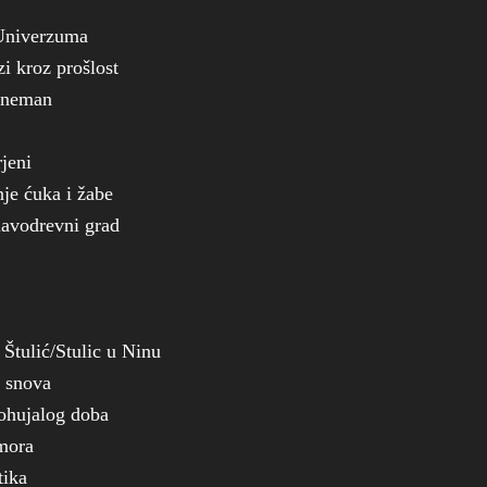
Univerzuma
i kroz prošlost
 neman
jeni
je ćuka i žabe
lavodrevni grad
Štulić/Stulic u Ninu
d snova
rohujalog doba
 mora
tika