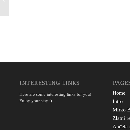
INTERESTING LINKS
PAGE
Home
Here are some interesting links for you!
Enjoy your stay :)
Intro
Mirko B
Zlatni r
Anđela 