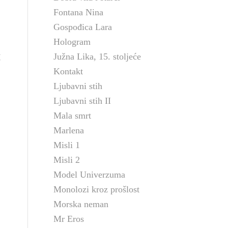
Fontana Nina
Gospođica Lara
Hologram
Južna Lika, 15. stoljeće
š
Kontakt
Ljubavni stih
Ljubavni stih II
Mala smrt
Marlena
Misli 1
Misli 2
Model Univerzuma
Monolozi kroz prošlost
Morska neman
Mr Eros