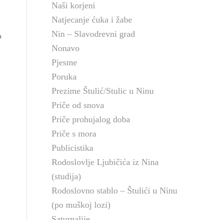
Naši korjeni
Natjecanje ćuka i žabe
Nin – Slavodrevni grad
o
Nonavo
Pjesme
Poruka
Prezime Štulić/Stulic u Ninu
Priče od snova
Priče prohujalog doba
Priče s mora
Publicistika
Rodoslovlje Ljubičića iz Nina
(studija)
Rodoslovno stablo – Štulići u Ninu
(po muškoj lozi)
Saturnalije