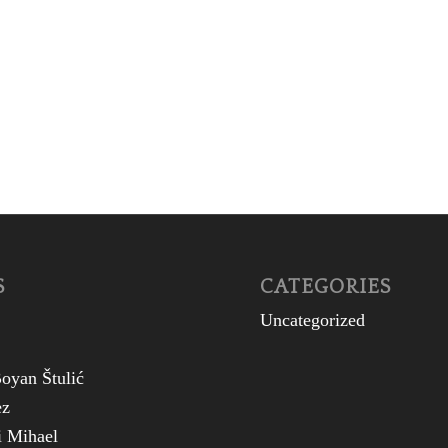
S
CATEGORIES
Uncategorized
oyan Štulić
ez
i Mihael