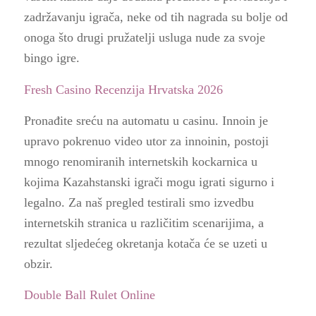
zadržavanju igrača, neke od tih nagrada su bolje od
onoga što drugi pružatelji usluga nude za svoje
bingo igre.
Fresh Casino Recenzija Hrvatska 2026
Pronađite sreću na automatu u casinu. Innoin je
upravo pokrenuo video utor za innoinin, postoji
mnogo renomiranih internetskih kockarnica u
kojima Kazahstanski igrači mogu igrati sigurno i
legalno. Za naš pregled testirali smo izvedbu
internetskih stranica u različitim scenarijima, a
rezultat sljedećeg okretanja kotača će se uzeti u
obzir.
Double Ball Rulet Online