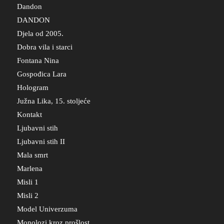
Dandon
DANDON
Djela od 2005.
Dobra vila i starci
Fontana Nina
Gospođica Lara
Hologram
Južna Lika, 15. stoljeće
Kontakt
Ljubavni stih
Ljubavni stih II
Mala smrt
Marlena
Misli 1
Misli 2
Model Univerzuma
Monolozi kroz prošlost