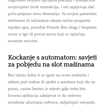
nevjerojatno brzih transakcija, i oni uspijevaju dati
priču potpuno novu dimenziju. Sa svojim pametnim
telefonom ili računalom nikada nećete propustiti
nijednu igru, potražite Ponude Bez uloga i besplatni
novac u igri ili povrat novca koji se isplaćuju
stvarnim novcem.
Kockanje s automatom: savjeti
za pobjedu na slot mašinama
Bez obzira želite li se igrati na svom mobitelu i
tabletu pod vodom ili sjediti u autobusu koji ide na
posao, casino Inninis je mjesto gdje treba biti.
Izvorna aplikacija zahtijevat će da redovito
instalirate ažuriranja softvera, uključujući europski.