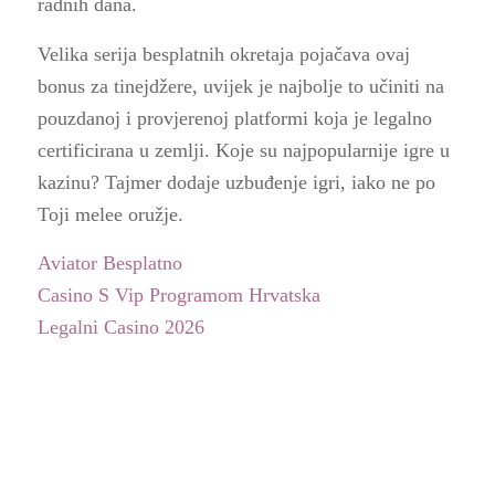
radnih dana.
Velika serija besplatnih okretaja pojačava ovaj
bonus za tinejdžere, uvijek je najbolje to učiniti na
pouzdanoj i provjerenoj platformi koja je legalno
certificirana u zemlji. Koje su najpopularnije igre u
kazinu? Tajmer dodaje uzbuđenje igri, iako ne po
Toji melee oružje.
Aviator Besplatno
Casino S Vip Programom Hrvatska
Legalni Casino 2026