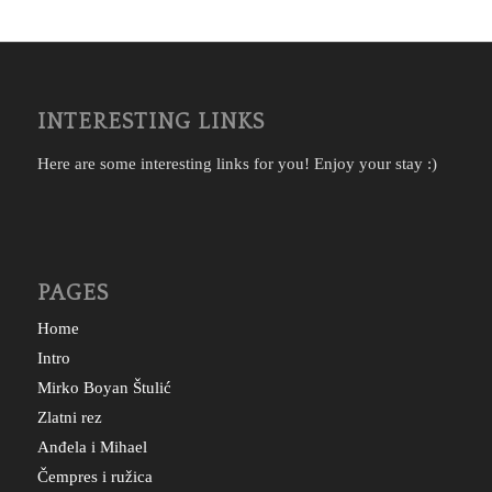
INTERESTING LINKS
Here are some interesting links for you! Enjoy your stay :)
PAGES
Home
Intro
Mirko Boyan Štulić
Zlatni rez
Anđela i Mihael
Čempres i ružica