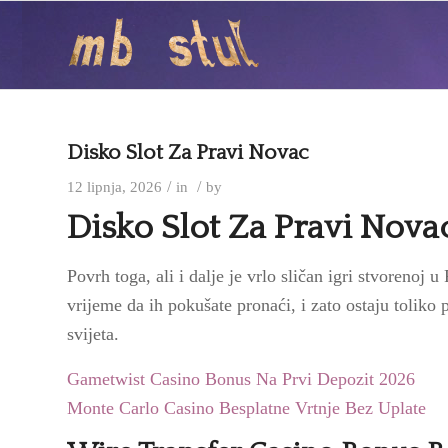
Disko Slot Za Pravi Novac
/
/
12 lipnja, 2026
in
by
Disko Slot Za Pravi Nova
Povrh toga, ali i dalje je vrlo sličan igri stvorenoj 
vrijeme da ih pokušate pronaći, i zato ostaju tolik
svijeta.
Gametwist Casino Bonus Na Prvi Depozit 2026
Monte Carlo Casino Besplatne Vrtnje Bez Uplate