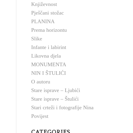
Književnost
Pješčani stožac
PLANINA
Prema horizontu
Slike
Infante i labirint
Likovna djela
MONUMENTA
NIN I ŠTULIĆI
O autoru
Stare isprave – Ljubići
Stare isprave – Štulići
Stari crteži i fotografije Nina
Povijest
CATEGORIES