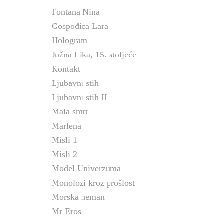
Fontana Nina
Gospođica Lara
h
Hologram
Južna Lika, 15. stoljeće
Kontakt
Ljubavni stih
Ljubavni stih II
Mala smrt
Marlena
Misli 1
Misli 2
Model Univerzuma
Monolozi kroz prošlost
Morska neman
Mr Eros