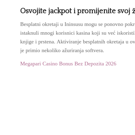
Osvojite jackpot i promijenite svoj
Besplatni okretaji u Ininsusu mogu se ponovno pokre
istaknuli mnogi korisnici kasina koji su već iskoris
knjige i prstena. Aktiviranje besplatnih okretaja 
je primio nekoliko ažuriranja softvera.
Megapari Casino Bonus Bez Depozita 2026