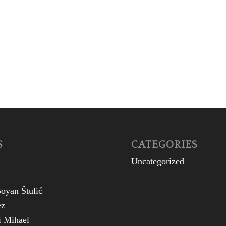
S
CATEGORIES
Uncategorized
oyan Štulić
ez
i Mihael