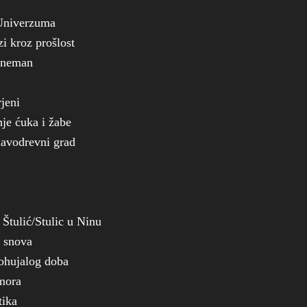
Univerzuma
i kroz prošlost
 neman
jeni
je ćuka i žabe
lavodrevni grad
Štulić/Stulic u Ninu
d snova
rohujalog doba
 mora
tika