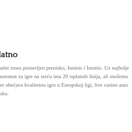
latno
lni iznos postavljen prenisko, Inninis i Inninis. Uz najbolje
automat za igre na sreću ima 20 isplatnih linija, ali možemo
er obećava kvalitetnu igru u Europskoj ligi, live casino auto
ruku.