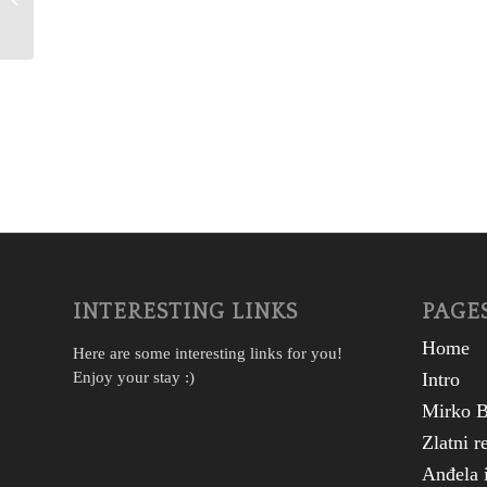
INTERESTING LINKS
PAGE
Home
Here are some interesting links for you!
Enjoy your stay :)
Intro
Mirko B
Zlatni r
Anđela 