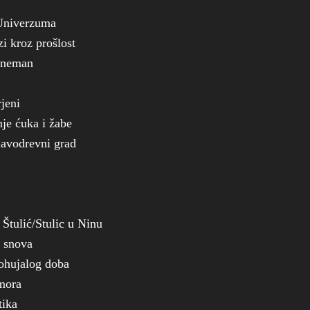
Univerzuma
i kroz prošlost
 neman
jeni
je ćuka i žabe
lavodrevni grad
Štulić/Stulic u Ninu
d snova
rohujalog doba
 mora
tika