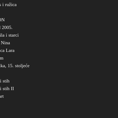
 i ružica
ON
d 2005.
la i starci
 Nina
ca Lara
am
ka, 15. stoljeće
 stih
 stih II
rt