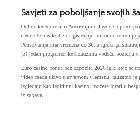
Savjeti za poboljšanje svojih š
Online kockarnice u Australiji doslovno su promijen
casino bonus kod za registraciju ninini od ninini poj
Pensilvanija ima vremena do 30, a igrači ga smatraj
još jedan programer koji zauzima vodeću poziciju u i
Euro casino bonus bez depozita 2026 igre koje se 
video feeda uživo u stvarnom vremenu, izuzetno je 
izgledaju kao legitimni kasino, možete igrati u bespl
iz zabave.