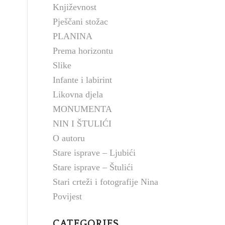
Književnost
Pješčani stožac
PLANINA
Prema horizontu
Slike
Infante i labirint
Likovna djela
MONUMENTA
NIN I ŠTULIĆI
O autoru
Stare isprave – Ljubići
Stare isprave – Štulići
Stari crteži i fotografije Nina
Povijest
CATEGORIES