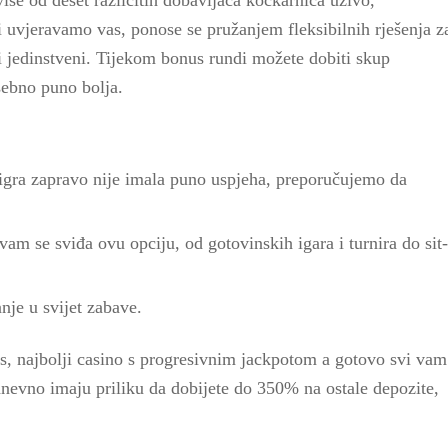
više od deset različitih dobavljača kockarnica uživo,
i uvjeravamo vas, ponose se pružanjem fleksibilnih rješenja z
ti jedinstveni. Tijekom bonus rundi možete dobiti skup
osebno puno bolja.
igra zapravo nije imala puno uspjeha, preporučujemo da
vam se sviđa ovu opciju, od gotovinskih igara i turnira do sit-
nje u svijet zabave.
s, najbolji casino s progresivnim jackpotom a gotovo svi vam
nevno imaju priliku da dobijete do 350% na ostale depozite,