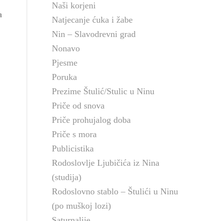
Naši korjeni
a
Natjecanje ćuka i žabe
Nin – Slavodrevni grad
Nonavo
Pjesme
Poruka
Prezime Štulić/Stulic u Ninu
Priče od snova
Priče prohujalog doba
Priče s mora
Publicistika
Rodoslovlje Ljubičića iz Nina
(studija)
Rodoslovno stablo – Štulići u Ninu
(po muškoj lozi)
Saturnalije