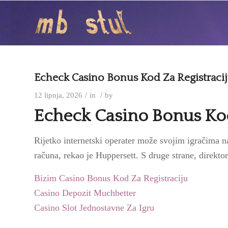
Echeck Casino Bonus Kod Za Registraci
/
/
12 lipnja, 2026
in
by
Echeck Casino Bonus Kod
Rijetko internetski operater može svojim igračima n
računa, rekao je Huppersett. S druge strane, direkto
Bizim Casino Bonus Kod Za Registraciju
Casino Depozit Muchbetter
Casino Slot Jednostavne Za Igru