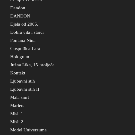
Dandon
DANDON
Djela od 2005.
Dobra vila i starci
Fontana Nina
Gospođica Lara
Hologram
Južna Lika, 15. stoljeće
Kontakt
Ljubavni stih
Ljubavni stih II
Mala smrt
Marlena
Misli 1
Misli 2
Model Univerzuma