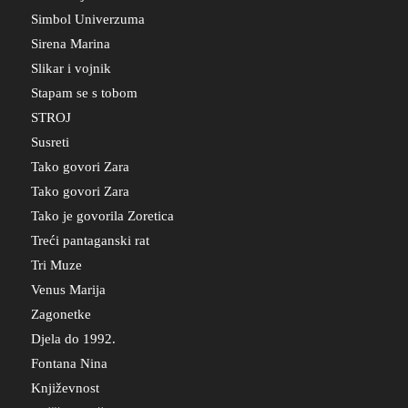
Simbol Univerzuma
Sirena Marina
Slikar i vojnik
Stapam se s tobom
STROJ
Susreti
Tako govori Zara
Tako govori Zara
Tako je govorila Zoretica
Treći pantaganski rat
Tri Muze
Venus Marija
Zagonetke
Djela do 1992.
Fontana Nina
Književnost