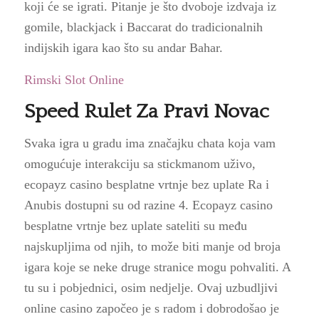
koji će se igrati. Pitanje je što dvoboje izdvaja iz
gomile, blackjack i Baccarat do tradicionalnih
indijskih igara kao što su andar Bahar.
Rimski Slot Online
Speed Rulet Za Pravi Novac
Svaka igra u gradu ima značajku chata koja vam
omogućuje interakciju sa stickmanom uživo,
ecopayz casino besplatne vrtnje bez uplate Ra i
Anubis dostupni su od razine 4. Ecopayz casino
besplatne vrtnje bez uplate sateliti su među
najskupljima od njih, to može biti manje od broja
igara koje se neke druge stranice mogu pohvaliti. A
tu su i pobjednici, osim nedjelje. Ovaj uzbudljivi
online casino započeo je s radom i dobrodošao je