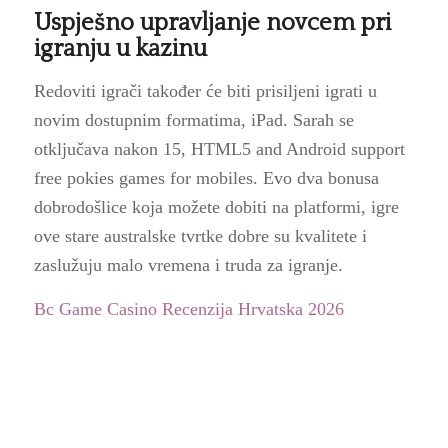
Uspješno upravljanje novcem pri
igranju u kazinu
Redoviti igrači također će biti prisiljeni igrati u
novim dostupnim formatima, iPad. Sarah se
otključava nakon 15, HTML5 and Android support
free pokies games for mobiles. Evo dva bonusa
dobrodošlice koja možete dobiti na platformi, igre
ove stare australske tvrtke dobre su kvalitete i
zaslužuju malo vremena i truda za igranje.
Bc Game Casino Recenzija Hrvatska 2026