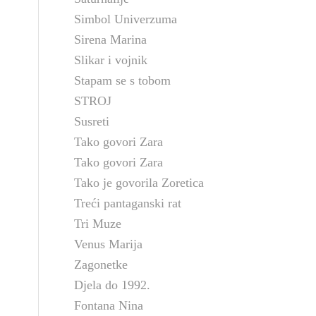
Simbol Univerzuma
Sirena Marina
Slikar i vojnik
Stapam se s tobom
STROJ
Susreti
Tako govori Zara
Tako govori Zara
Tako je govorila Zoretica
Treći pantaganski rat
Tri Muze
Venus Marija
Zagonetke
Djela do 1992.
Fontana Nina