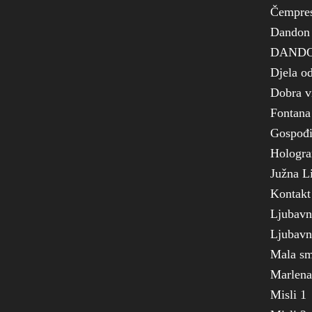
Čempres
Dandon
DAND
Djela o
Dobra vi
Fontana
Gospođi
Hologr
Južna Li
Kontakt
Ljubavni
Ljubavni
Mala sm
Marlena
Misli 1