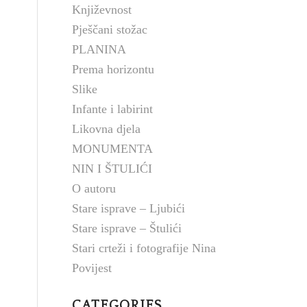
Književnost
Pješčani stožac
PLANINA
Prema horizontu
Slike
Infante i labirint
Likovna djela
MONUMENTA
NIN I ŠTULIĆI
O autoru
Stare isprave – Ljubići
Stare isprave – Štulići
Stari crteži i fotografije Nina
Povijest
CATEGORIES