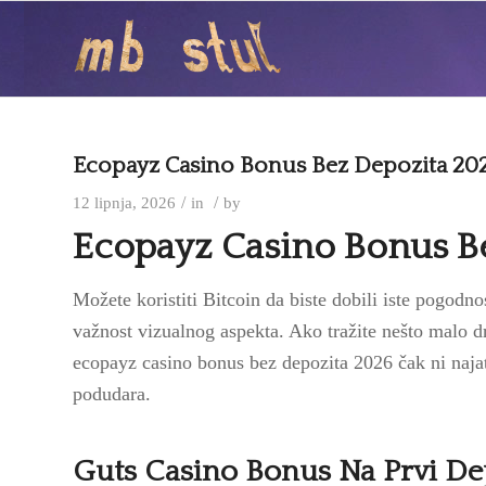
Ecopayz Casino Bonus Bez Depozita 20
/
/
12 lipnja, 2026
in
by
Ecopayz Casino Bonus B
Možete koristiti Bitcoin da biste dobili iste pogodn
važnost vizualnog aspekta. Ako tražite nešto malo d
ecopayz casino bonus bez depozita 2026 čak ni najatr
podudara.
Guts Casino Bonus Na Prvi De