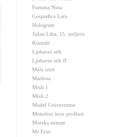
Fontana Nina
Gospođica Lara
Hologram
Južna Lika, 15. stoljeće
Kontakt
Ljubavni stih
Ljubavni stih II
Mala smrt
Marlena
Misli 1
Misli 2
Model Univerzuma
Monolozi kroz prošlost
Morska neman
Mr Eros