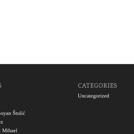
S
CATEGORIES
Uncategorized
oyan Štulić
ez
i Mihael