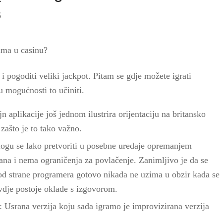
6
tima u casinu?
i pogoditi veliki jackpot. Pitam se gdje možete igrati
 mogućnosti to učiniti.
jn aplikacije još jednom ilustrira orijentaciju na britansko
zašto je to tako važno.
ogu se lako pretvoriti u posebne uređaje opremanjem
ana i nema ograničenja za povlačenje. Zanimljivo je da se
od strane programera gotovo nikada ne uzima u obzir kada se
vdje postoje oklade s izgovorom.
:
Usrana verzija koju sada igramo je improvizirana verzija