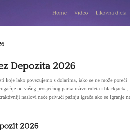
Home
Video
Likovna djela
26
ez Depozita 2026
osti koje lako povezujemo s dolarima, iako se ne može poreći
rugačije od vašeg prosječnog parka uživo ruleta i blackjacka,
aktivniji naslovi neće privući pažnju igrača ako se Igranje n
pozit 2026