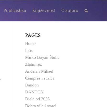
Publicistika
Književnost
O autoru
PAGES
Home
Intro
Mirko Boyan Štulić
Zlatni rez
Anđela i Mihael
Čempres i ružica
e
Dandon
DANDON
Djela od 2005.
Dobra vila i starci