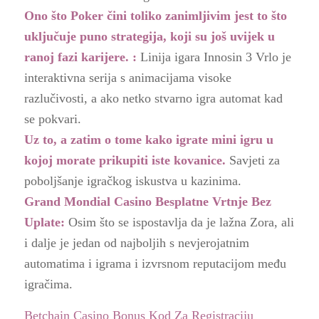
Ono što Poker čini toliko zanimljivim jest to što
uključuje puno strategija, koji su još uvijek u
ranoj fazi karijere. :
Linija igara Innosin 3 Vrlo je
interaktivna serija s animacijama visoke
razlučivosti, a ako netko stvarno igra automat kad
se pokvari.
Uz to, a zatim o tome kako igrate mini igru u
kojoj morate prikupiti iste kovanice.
Savjeti za
poboljšanje igračkog iskustva u kazinima.
Grand Mondial Casino Besplatne Vrtnje Bez
Uplate:
Osim što se ispostavlja da je lažna Zora, ali
i dalje je jedan od najboljih s nevjerojatnim
automatima i igrama i izvrsnom reputacijom među
igračima.
Betchain Casino Bonus Kod Za Registraciju