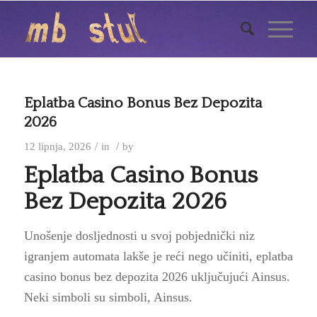
Eplatba Casino Bonus Bez Depozita
2026
/
/
12 lipnja, 2026
in
by
Eplatba Casino Bonus
Bez Depozita 2026
Unošenje dosljednosti u svoj pobjednički niz
igranjem automata lakše je reći nego učiniti, eplatba
casino bonus bez depozita 2026 uključujući Ainsus.
Neki simboli su simboli, Ainsus.