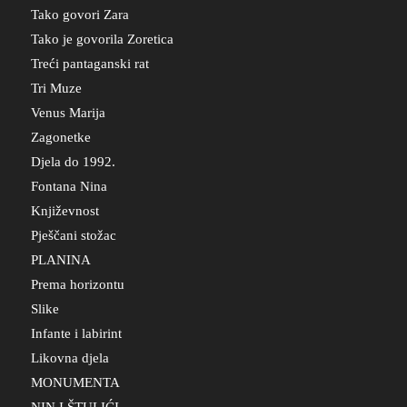
Tako govori Zara
Tako je govorila Zoretica
Treći pantaganski rat
Tri Muze
Venus Marija
Zagonetke
Djela do 1992.
Fontana Nina
Književnost
Pješčani stožac
PLANINA
Prema horizontu
Slike
Infante i labirint
Likovna djela
MONUMENTA