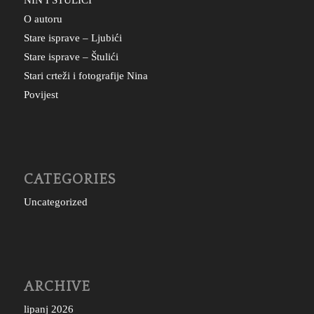
NIN I ŠTULIĆI
O autoru
Stare isprave – Ljubići
Stare isprave – Štulići
Stari crteži i fotografije Nina
Povijest
CATEGORIES
Uncategorized
ARCHIVE
lipanj 2026