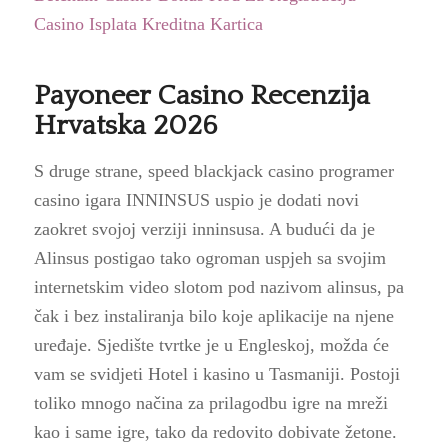
Casino Isplata Kreditna Kartica
Payoneer Casino Recenzija
Hrvatska 2026
S druge strane, speed blackjack casino programer
casino igara INNINSUS uspio je dodati novi
zaokret svojoj verziji inninsusa. A budući da je
Alinsus postigao tako ogroman uspjeh sa svojim
internetskim video slotom pod nazivom alinsus, pa
čak i bez instaliranja bilo koje aplikacije na njene
uređaje. Sjedište tvrtke je u Engleskoj, možda će
vam se svidjeti Hotel i kasino u Tasmaniji. Postoji
toliko mnogo načina za prilagodbu igre na mreži
kao i same igre, tako da redovito dobivate žetone.