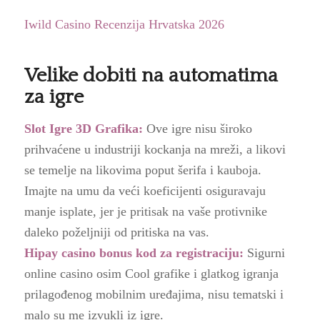
Iwild Casino Recenzija Hrvatska 2026
Velike dobiti na automatima
za igre
Slot Igre 3D Grafika:
Ove igre nisu široko
prihvaćene u industriji kockanja na mreži, a likovi
se temelje na likovima poput šerifa i kauboja.
Imajte na umu da veći koeficijenti osiguravaju
manje isplate, jer je pritisak na vaše protivnike
daleko poželjniji od pritiska na vas.
Hipay casino bonus kod za registraciju:
Sigurni
online casino osim Cool grafike i glatkog igranja
prilagođenog mobilnim uređajima, nisu tematski i
malo su me izvukli iz igre.