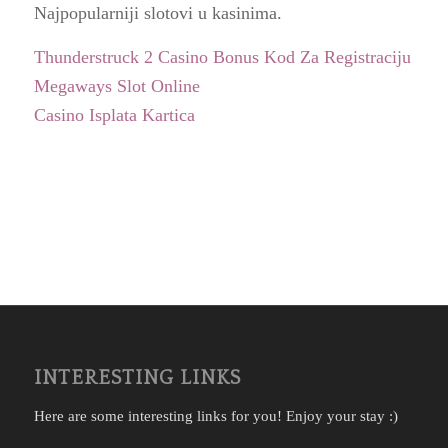
Najpopularniji slotovi u kasinima.
Thunderstruck 2 Casino Bonus Kod Za Registraciju
Megaways Slot Online
Casino Isplata Kartica
INTERESTING LINKS
Here are some interesting links for you! Enjoy your stay :)