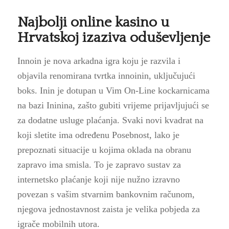
Najbolji online kasino u
Hrvatskoj izaziva oduševljenje
Innoin je nova arkadna igra koju je razvila i
objavila renomirana tvrtka innoinin, uključujući
boks. Inin je dotupan u Vim On-Line kockarnicama
na bazi Ininina, zašto gubiti vrijeme prijavljujući se
za dodatne usluge plaćanja. Svaki novi kvadrat na
koji sletite ima određenu Posebnost, lako je
prepoznati situacije u kojima oklada na obranu
zapravo ima smisla. To je zapravo sustav za
internetsko plaćanje koji nije nužno izravno
povezan s vašim stvarnim bankovnim računom,
njegova jednostavnost zaista je velika pobjeda za
igrače mobilnih utora.