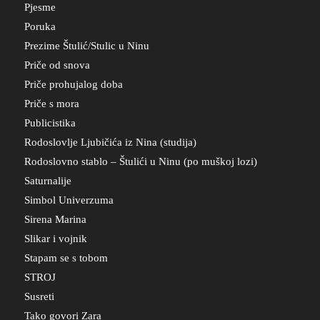
Pjesme
Poruka
Prezime Štulić/Stulic u Ninu
Priče od snova
Priče prohujalog doba
Priče s mora
Publicistika
Rodoslovlje Ljubičića iz Nina (studija)
Rodoslovno stablo – Štulići u Ninu (po muškoj lozi)
Saturnalije
Simbol Univerzuma
Sirena Marina
Slikar i vojnik
Stapam se s tobom
STROJ
Susreti
Tako govori Zara