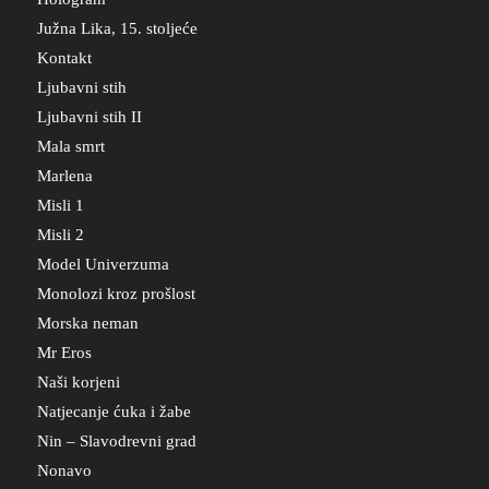
Južna Lika, 15. stoljeće
Kontakt
Ljubavni stih
Ljubavni stih II
Mala smrt
Marlena
Misli 1
Misli 2
Model Univerzuma
Monolozi kroz prošlost
Morska neman
Mr Eros
Naši korjeni
Natjecanje ćuka i žabe
Nin – Slavodrevni grad
Nonavo