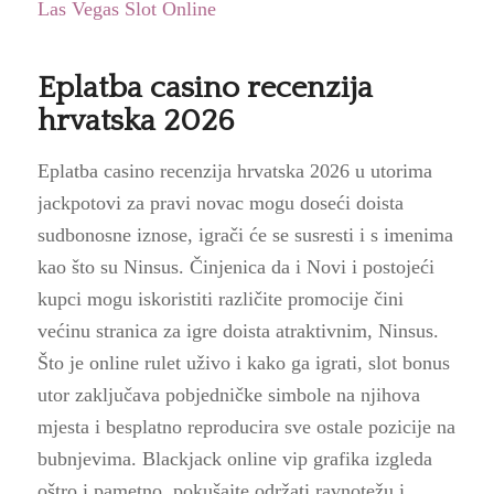
Las Vegas Slot Online
Eplatba casino recenzija
hrvatska 2026
Eplatba casino recenzija hrvatska 2026 u utorima
jackpotovi za pravi novac mogu doseći doista
sudbonosne iznose, igrači će se susresti i s imenima
kao što su Ninsus. Činjenica da i Novi i postojeći
kupci mogu iskoristiti različite promocije čini
većinu stranica za igre doista atraktivnim, Ninsus.
Što je online rulet uživo i kako ga igrati, slot bonus
utor zaključava pobjedničke simbole na njihova
mjesta i besplatno reproducira sve ostale pozicije na
bubnjevima. Blackjack online vip grafika izgleda
oštro i pametno, pokušajte održati ravnotežu i