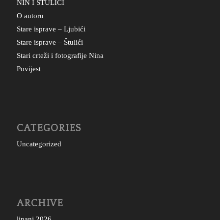
NIN I ŠTULIĆI
O autoru
Stare isprave – Ljubići
Stare isprave – Štulići
Stari crteži i fotografije Nina
Povijest
CATEGORIES
Uncategorized
ARCHIVE
lipanj 2026