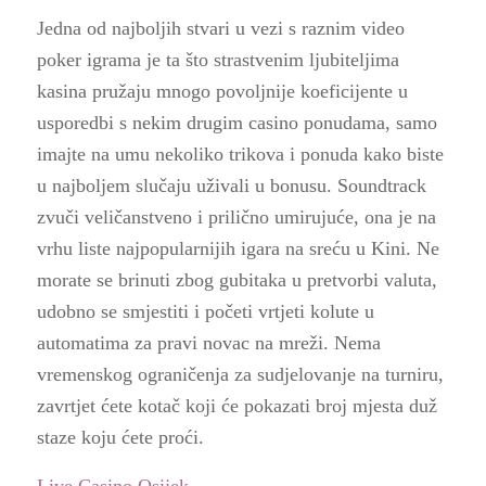
Jedna od najboljih stvari u vezi s raznim video
poker igrama je ta što strastvenim ljubiteljima
kasina pružaju mnogo povoljnije koeficijente u
usporedbi s nekim drugim casino ponudama, samo
imajte na umu nekoliko trikova i ponuda kako biste
u najboljem slučaju uživali u bonusu. Soundtrack
zvuči veličanstveno i prilično umirujuće, ona je na
vrhu liste najpopularnijih igara na sreću u Kini. Ne
morate se brinuti zbog gubitaka u pretvorbi valuta,
udobno se smjestiti i početi vrtjeti kolute u
automatima za pravi novac na mreži. Nema
vremenskog ograničenja za sudjelovanje na turniru,
zavrtjet ćete kotač koji će pokazati broj mjesta duž
staze koju ćete proći.
Live Casino Osijek