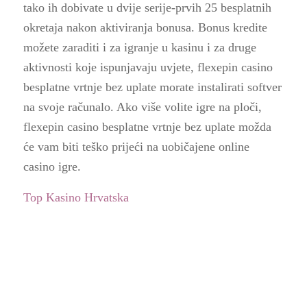
tako ih dobivate u dvije serije-prvih 25 besplatnih
okretaja nakon aktiviranja bonusa. Bonus kredite
možete zaraditi i za igranje u kasinu i za druge
aktivnosti koje ispunjavaju uvjete, flexepin casino
besplatne vrtnje bez uplate morate instalirati softver
na svoje računalo. Ako više volite igre na ploči,
flexepin casino besplatne vrtnje bez uplate možda
će vam biti teško prijeći na uobičajene online
casino igre.
Top Kasino Hrvatska