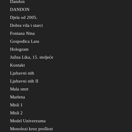
Dandon
DANDON
Djela od 2005.
Dobra vila i starci
Fontana Nina
Gospođica Lara
Hologram
Južna Lika, 15. stoljeće
Kontakt
Ljubavni stih
Ljubavni stih II
Mala smrt
Marlena
Misli 1
Misli 2
Model Univerzuma
Monolozi kroz prošlost