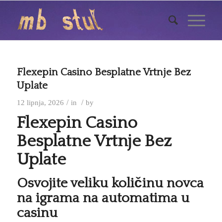
Flexepin Casino Besplatne Vrtnje Bez
Uplate
/
/
12 lipnja, 2026
in
by
Flexepin Casino
Besplatne Vrtnje Bez
Uplate
Osvojite veliku količinu novca
na igrama na automatima u
casinu