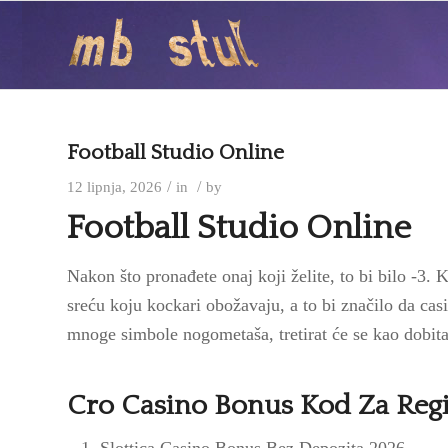
Football Studio Online
/
/
12 lipnja, 2026
in
by
Football Studio Online
Nakon što pronađete onaj koji želite, to bi bilo -3. 
sreću koju kockari obožavaju, a to bi značilo da cas
mnoge simbole nogometaša, tretirat će se kao dobi
Cro Casino Bonus Kod Za Regi