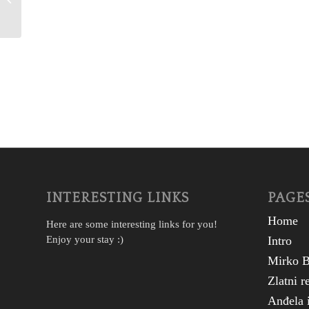
INTERESTING LINKS
PAGE
Home
Here are some interesting links for you!
Enjoy your stay :)
Intro
Mirko B
Zlatni r
Anđela 