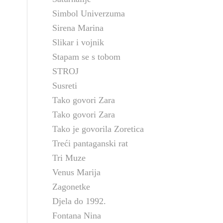
Simbol Univerzuma
Sirena Marina
Slikar i vojnik
Stapam se s tobom
STROJ
Susreti
Tako govori Zara
Tako govori Zara
Tako je govorila Zoretica
Treći pantaganski rat
Tri Muze
Venus Marija
Zagonetke
Djela do 1992.
Fontana Nina