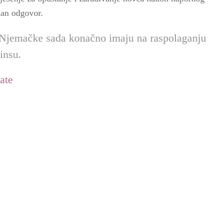
dan odgovor.
iz Njemačke sada konačno imaju na raspolaganju
insu.
ate