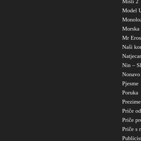
Misli 2
Model 
Monoloz
Morska
Mr Eros
Naši kor
Natjecan
Nin – S
Nonavo
Pjesme
Poruka
Prezime 
Priče o
Priče p
Priče s
Publicis