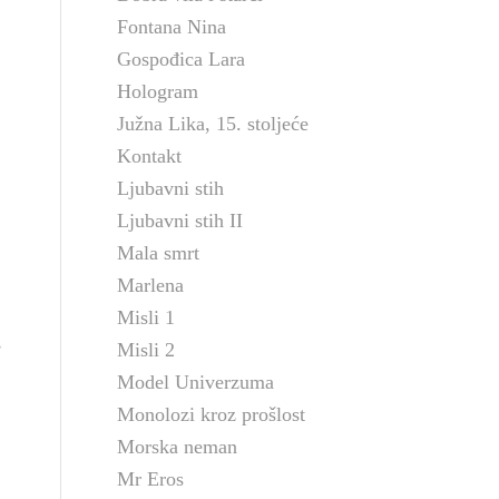
Fontana Nina
Gospođica Lara
Hologram
Južna Lika, 15. stoljeće
Kontakt
Ljubavni stih
Ljubavni stih II
Mala smrt
Marlena
Misli 1
s
Misli 2
Model Univerzuma
Monolozi kroz prošlost
Morska neman
Mr Eros