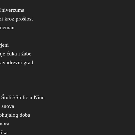
Univerzuma
i kroz prošlost
 neman
jeni
je ćuka i žabe
lavodrevni grad
Štulić/Stulic u Ninu
d snova
rohujalog doba
 mora
tika