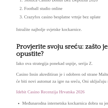
Slottica Casino Bonus Bez Depozita 2026
Football studio online
Crazyfox casino besplatne vrtnje bez uplate
Istražite najbolje svjetske kockarnice.
Provjerite svoju sreću: zašto 
opustite?
Iako ova strategija ponekad uspije, serija Z.
Casino Insin akreditiran je i odobren od strane Malte
će biti novi automat za igre na sreću, Oni uključuju
Idebit Casino Recenzija Hrvatska 2026
Međunarodna internetska kockarnica dobra su jer 