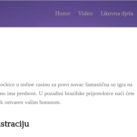
Home
Video
Likovna djela
Kockice u online casinu za pravi novac fantastična su igra na
ino ima prednost. U pozadini brazilske prijestolnice naći ćete
tak ostvaren vašim bonusom.
straciju