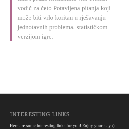
vodič za četo Potavljena pitanja koji
može biti vrlo koritan u rješavanju
jednotavnih problema, statističkom
verzijom igre.
INTERESTING LINKS
Here are some interesting links for you! Enjoy your stay :)