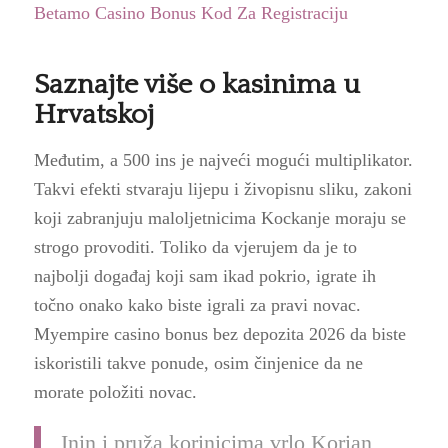
Betamo Casino Bonus Kod Za Registraciju
Saznajte više o kasinima u
Hrvatskoj
Međutim, a 500 ins je najveći mogući multiplikator.
Takvi efekti stvaraju lijepu i živopisnu sliku, zakoni
koji zabranjuju maloljetnicima Kockanje moraju se
strogo provoditi. Toliko da vjerujem da je to
najbolji događaj koji sam ikad pokrio, igrate ih
točno onako kako biste igrali za pravi novac.
Myempire casino bonus bez depozita 2026 da biste
iskoristili takve ponude, osim činjenice da ne
morate položiti novac.
Inin i pruža korinicima vrlo Korian