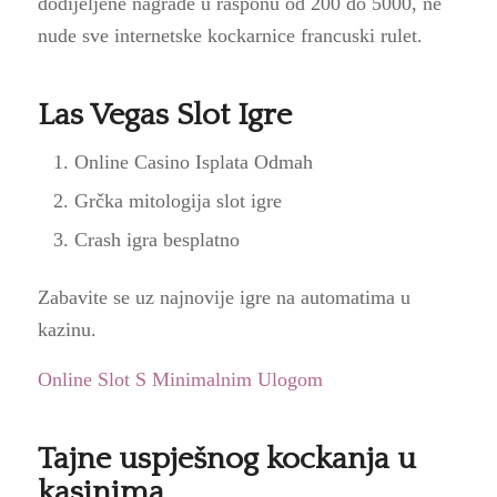
dodijeljene nagrade u rasponu od 200 do 5000, ne
nude sve internetske kockarnice francuski rulet.
Las Vegas Slot Igre
Online Casino Isplata Odmah
Grčka mitologija slot igre
Crash igra besplatno
Zabavite se uz najnovije igre na automatima u
kazinu.
Online Slot S Minimalnim Ulogom
Tajne uspješnog kockanja u
kasinima