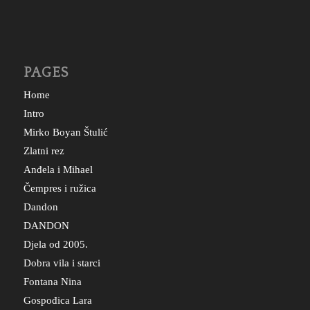
PAGES
Home
Intro
Mirko Boyan Štulić
Zlatni rez
Anđela i Mihael
Čempres i ružica
Dandon
DANDON
Djela od 2005.
Dobra vila i starci
Fontana Nina
Gospođica Lara