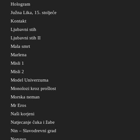
Hologram
Južna Lika, 15. stoljeće
Kontakt
Ljubavni stih
Ljubavni stih II
Mala smrt
Marlena
Misli 1
Misli 2
Model Univerzuma
Monolozi kroz prošlost
Morska neman
Mr Eros
Naši korjeni
Natjecanje ćuka i žabe
Nin – Slavodrevni grad
Nonavo