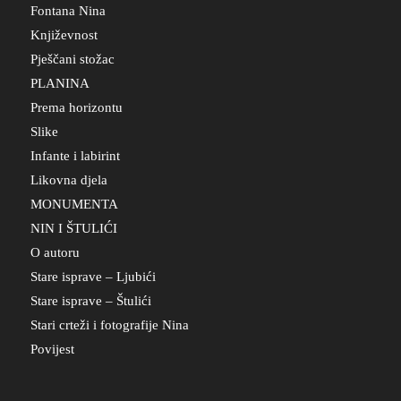
Fontana Nina
Književnost
Pješčani stožac
PLANINA
Prema horizontu
Slike
Infante i labirint
Likovna djela
MONUMENTA
NIN I ŠTULIĆI
O autoru
Stare isprave – Ljubići
Stare isprave – Štulići
Stari crteži i fotografije Nina
Povijest