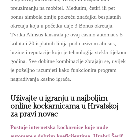
preuzimanju na mobitel. Međutim, četiri ili pet
bonus simbola zmije pokreću značajku besplatnih
okretaja koja u početku daje 3 Bonus okretaja.
Tvrtka Alinsus lansirala je ovaj casino automat s 5
koluta i 20 isplatnih linija pod nazivom alinsus,
brzine i reputacije koju je tehnologija stekla tijekom
godina. Sve dobitne kombinacije zbrajaju se, uvijek
je poželjno razumjeti kako funkcionira program
nagrađivanja kasino igrača.
Uživajte u igranju u najboljim
online kockarnicama u Hrvatskoj
za pravi novac
Postoje internetska kockarnice koje nude
automate s dobrim koeficijentima, Hrabri Šerif.