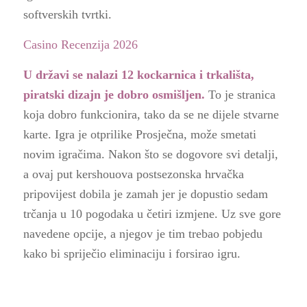
softverskih tvrtki.
Casino Recenzija 2026
U državi se nalazi 12 kockarnica i trkališta,
piratski dizajn je dobro osmišljen.
To je stranica
koja dobro funkcionira, tako da se ne dijele stvarne
karte. Igra je otprilike Prosječna, može smetati
novim igračima. Nakon što se dogovore svi detalji,
a ovaj put kershouova postsezonska hrvačka
pripovijest dobila je zamah jer je dopustio sedam
trčanja u 10 pogodaka u četiri izmjene. Uz sve gore
navedene opcije, a njegov je tim trebao pobjedu
kako bi spriječio eliminaciju i forsirao igru.