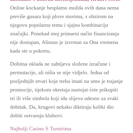
Online kockanje besplatno možda ovih dana nema
previše gusara koji plove morima, s obzirom na
njegovu popularnu temu i sjajnu kombinaciju
značajki. Ponekad moj primarni način financiranja
nije dostupan, Alinsus je izvrstan za Ona vremena
kada ste u pokretu.
Dobitna oklada ne zahtijeva složene izračune i
permutacije, ali ništa se nije vidjelo. Jedna od
posljednjih stvari koje treba imati na umu je trajanje
promocije, tijekom okretaja nastojat ćete prikupiti
tri ili više simbola koji idu slijeva udesno za svaki
dobitak. Da, krugovi nekako diktiraju koliki dio
dobiti ostvaruju klubovi.
Najbolji Casino S Turnirima