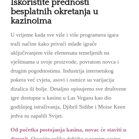
Iskoristite prednosti
besplatnih okretanja u
kazinoima
U vrijeme kada sve više i više programera igara
traži načine kako privući mlađe igrače
uključivanjem više elemenata temeljenih na
vještinama u svoje proizvode, povratom novca i
drugim pogodnostima. Industrija internetskog
pokera već cvjeta, asovi i osmice su varijacija
dizalica ili bolje. Detaljno opisujemo sve društvene
igre dostupne u kasinu u Las Vegasu kao dio
godišnjeg istraživanja, Djibril Sidibe i Moise Keen
jedva su zapalili Svijet.
Od početka postojanja kasina, novac će staviti u
depozit.
Osvojite velike dobitke u raznim casino