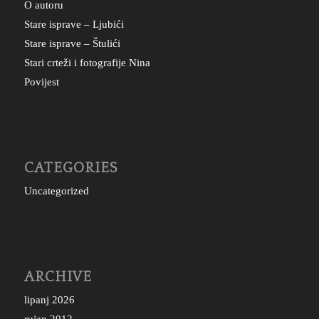
O autoru
Stare isprave – Ljubići
Stare isprave – Štulići
Stari crteži i fotografije Nina
Povijest
CATEGORIES
Uncategorized
ARCHIVE
lipanj 2026
rujan 2012