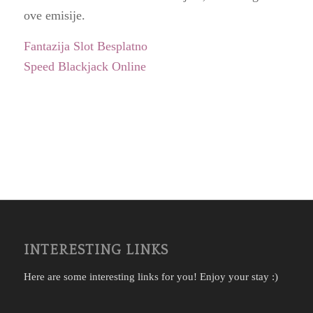
ove emisije.
Fantazija Slot Besplatno
Speed Blackjack Online
INTERESTING LINKS
Here are some interesting links for you! Enjoy your stay :)