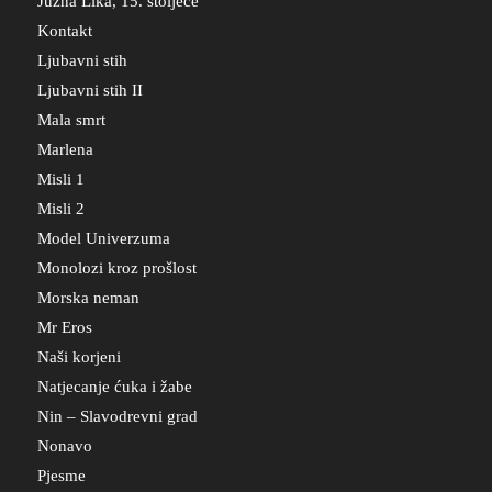
Južna Lika, 15. stoljeće
Kontakt
Ljubavni stih
Ljubavni stih II
Mala smrt
Marlena
Misli 1
Misli 2
Model Univerzuma
Monolozi kroz prošlost
Morska neman
Mr Eros
Naši korjeni
Natjecanje ćuka i žabe
Nin – Slavodrevni grad
Nonavo
Pjesme