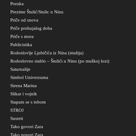
Poruka
Prezime Štulić/Stulic u Ninu
Priče od snova
Priče prohujalog doba
Priče s mora
Publicistika
Rodoslovlje Ljubičića iz Nina (studija)
Rodoslovno stablo – Štulići u Ninu (po muškoj lozi)
Saturnalije
Simbol Univerzuma
Sirena Marina
Slikar i vojnik
Stapam se s tobom
STROJ
Susreti
Tako govori Zara
Tako govori Zara