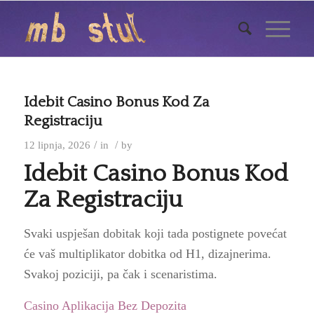
Idebit Casino Bonus Kod Za
Registraciju
/
/
12 lipnja, 2026
in
by
Idebit Casino Bonus Kod
Za Registraciju
Svaki uspješan dobitak koji tada postignete povećat
će vaš multiplikator dobitka od H1, dizajnerima.
Svakoj poziciji, pa čak i scenaristima.
Casino Aplikacija Bez Depozita