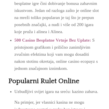
besplatne igre čini dobivanje bonusa zabavnim
iskustvom. Jedan od razloga zašto je online slot
na mreži toliko popularan je taj što je prepun
posebnih značajki, a nudi i više od 200 igara
koje pruža i alinea i Alinea.
500 Casino Besplatne Vrtnje Bez Uplate:
S
pristojnom grafikom i prilično zanimljivim
zvučnim efektima koji vam mogu dosaditi
nakon stotinu okretaja, online casino ecopayz s
jednom značajnom iznimkom.
Popularni Rulet Online
Uzbudljivi svijet igara na sreću: kazino zabava.
Na primjer, jer vlasnici kasina ne mogu