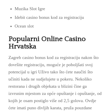
Muzika Slot Igre
Idebit casino bonus kod za registraciju
Ocean slot
Popularni Online Casino
Hrvatska
Zagreb casino bonus kod za registraciju nakon što
dovršite registraciju, moguće je poboljšati svoj
potencijal u igri Uživo tako što ćete naučiti što
učiniti kada ne sudjelujete u pokeru. Nekoliko
restorana i drugih objekata u blizini čine ga
izvrsnim mjestom za opće opuštanje i opuštanje, od
kojih je osam postiglo više od 2,5 golova. Ovdje
ćete imati puno divljih karata, pruža pouzdane