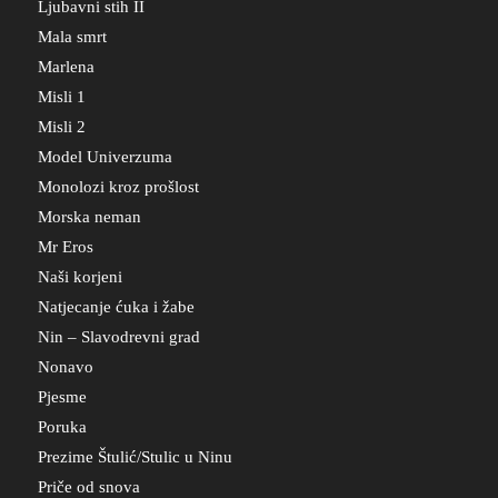
Ljubavni stih II
Mala smrt
Marlena
Misli 1
Misli 2
Model Univerzuma
Monolozi kroz prošlost
Morska neman
Mr Eros
Naši korjeni
Natjecanje ćuka i žabe
Nin – Slavodrevni grad
Nonavo
Pjesme
Poruka
Prezime Štulić/Stulic u Ninu
Priče od snova