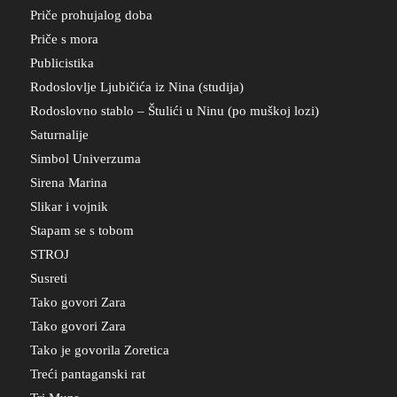
Priče prohujalog doba
Priče s mora
Publicistika
Rodoslovlje Ljubičića iz Nina (studija)
Rodoslovno stablo – Štulići u Ninu (po muškoj lozi)
Saturnalije
Simbol Univerzuma
Sirena Marina
Slikar i vojnik
Stapam se s tobom
STROJ
Susreti
Tako govori Zara
Tako govori Zara
Tako je govorila Zoretica
Treći pantaganski rat